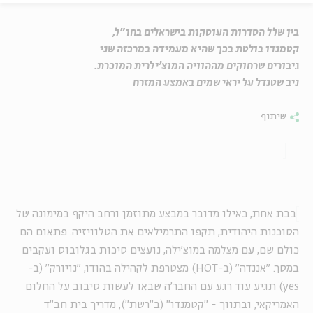
בין שלל הסדרות העוסקות בישראלים בחו"ל,
קטמנדו בולטת בכך שהיא מעמידה במרכזה שני
גיבורים שרחוקים מההוויה המוצ'ילרית המוכרת.
ניב שטנדל על יראי שמים באמצע המזרח
שיתוף
בבת אחת, כאילו מדובר במבצע מתוזמן ורחב היקף במימונה של
הסוכנות היהודית, תקפו התרמילאים את הטלוויזיה. פתאום הם
כולם שם, עם מצלמה במוצ'ילה, נועצים סיכות בגלובוס ועקבים
במסך. "אננדה" (ב-HOT) מצטרפת לקהילה בהודו, "נויורק" (ב-
yes) תגיע עוד רגע עם החבר'ה שבאו לעשות סיבוב על החלום
האמריקאי, ובתווך - "קטמנדו" (ב"רשת"), מדריך בית חב"ד