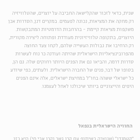
שנית, כדאי לזכור שהקלישאה החביבה על יוצרים, שהטלוויזיה
רק מחקה את המציאות, נכונה לפעמים. במקרים דנן, הסדרות אכן
משקפות מציאות קיימת - בהרחבות הדרמטיות המתבקשות.
היוצרים, בתקופה טלוויזיונית מעודדת ופתוחה ליצירה מקורית,
רק הרחיבו את גבולות העשייה שלהם, לקחו צעד החוצה
מהפרובינציאליות הישראלית שהיתה ועודנה כר נוח לעשרות
סדרות דרמה, והביאו גם את הפנים היותר רחוקים שלה. גם הן,
בסופו של דבר, פנים של החברה הישראלית. ולעתים, כפי שיודע
כל ישראלי ששהה בחו"ל במחיצת ישראלים, אלה אינם הפנים
היפים והייצוגיים ביותר שיכולנו לאחל לעצמנו.
החוויה הישראלית בנפאל
"קטמנדו" (שנוצרה בשיתוף עם קרן גשר וקרן אבי חי) היא כזו.