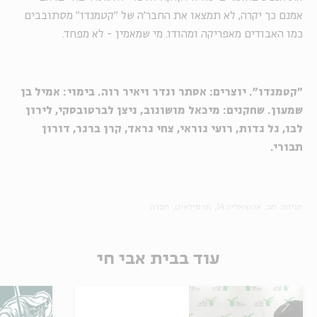
אמנם כך יקרה, לא תמצאו את החבר'ה של "קטמנדו" מסתובבים
כמו האבודים מאפריקה ומהודו. מי שמאמין - לא מפחד.
"קטמנדו". יוצרים: אסתר ונדר ויאיר רוה. בימוי: אמיל בן
שמעון. שחקנים: מיכאל מושונוב, ניצן לברטובסקי, לירון
לבו, גל גדות, רועי גוראי, צחי גראד, קרן ברגר, דורון
תבורי.
תגיות:
חב
אקטואליה 14
תרמילאים
חברה
עוד בבית אבי חי