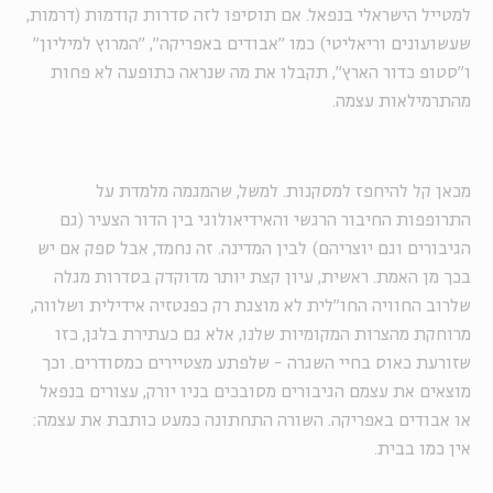
למטייל הישראלי בנפאל. אם תוסיפו לזה סדרות קודמות (דרמות,
שעשועונים וריאליטי) כמו "אבודים באפריקה", "המרוץ למיליון"
ו"סטופ כדור הארץ", תקבלו את מה שנראה כתופעה לא פחות
מהתרמילאות עצמה.
מכאן קל להיחפז למסקנות. למשל, שהמגמה מלמדת על
התרופפות החיבור הרגשי והאידיאולוגי בין הדור הצעיר (גם
הגיבורים וגם יוצריהם) לבין המדינה. זה נחמד, אבל ספק אם יש
בכך מן האמת. ראשית, עיון קצת יותר מדוקדק בסדרות מגלה
שלרוב החוויה החו"לית לא מוצגת רק כפנטזיה אידילית ושלווה,
מרוחקת מהצרות המקומיות שלנו, אלא גם כעתירת בלגן, כזו
שזורעת כאוס בחיי השגרה - שלפתע מצטיירים כמסודרים. וכך
מוצאים את עצמם הגיבורים מסובכים בניו יורק, עצורים בנפאל
או אבודים באפריקה. השורה התחתונה כמעט כותבת את עצמה:
אין כמו בבית.