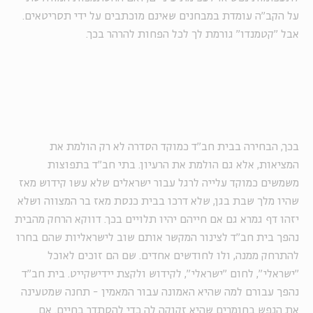
על הקב"ה עומדת במבחנים שאינם מוכתבים על ידי תסריטאים.
אבל "קטמנדו" גורמת לך לכל הפחות להרהר בכך.
בכך, הבחירה בבית חב"ד כמוקד הסדרה לא רק הולמת את
המציאות, אלא גם הולמת את הרעיון. בתי חב"ד בתפוצות
משמשים כמוקד עלייה לרגל עבור ישראלים שלא עשו קידוש מאז
שהיו מלך שבת בגן, שלא דרכו בבית כנסת מאז בר המצווה ושלא
יזהו דף גמרא גם אם חייהם יהיו תלויים בכך. דווקא הרחק מהבית
נהפך בית חב"ד לצינור המקשר אותם שוב לישראליות שהם בחרו
להתרחק ממנה, ולו לחודשים אחדים. שם הם זוכים לאוכל
"ישראלי", לחום "ישראלי", לקידוש ולקצת יידישקייט. בית חב"ד
נהפך עבורם למה שהיא האמונה עבור המאמין - תחנה שמטעינה
את הנפש בחומרים שהיא זקוקה לה כדי להסתדר בחיים. אם