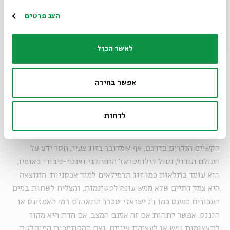
הרשמה
הצג פרטים
העובדה ש"קטמנדו" מעמידה במרכזה צמד גיבורים דתיים הופכת
את נקודת המבט על הצרות הניחתות עליהם למעניינת ולמקורית
לאשר הכול
למדי. במקום שבו גיבורים חילוניים נתקפים חמת זעם, מביטים
בבוז ובזלזול בילידים או עומדים חסרי אונים מול הפערים
שביניהם לבין התרבות המקומית "הקלוקלת", הצדיקים הגמורים
אפשר בחירה
עומדים. עומדים בעוז. מבעד למגבעת רחבת התיתורת של
"קטמנדו", קלקולי החיים נדמים לפתע קלים יותר. כל דבר הוא
לדחות
אות, סימן או רצון הקב"ה. נדמה כאילו שמוליק ומושקי טעוני
הרוחניות אינם זקוקים לתעצומות נפש כשהם מתמודדים עם
הקשיים הנקרים בדרכם. אף שמדובר בזוג צעיר, חסר ידע על
העולם הגדול, נטול קילומטראז' הרפתקני ואנטי-גיבורי באופיו,
הוא עומד בתלאות כמו זוג תרמילאים למוד אכסניות. התוצאה
היא צמד דתיים שלא ממש עונה לסטיגמות, ומצליח לשחות במים
העכורים כמעט כמו דג ישראלי שכבר התאקלם במי האמזונס או
הגנגס. אפשר לתהות אם זה אמנם המצב, אם הדת היא מקור
לתעצומות נפש או לעצימת עיניים, ואם ההסתמכות המוחלטת