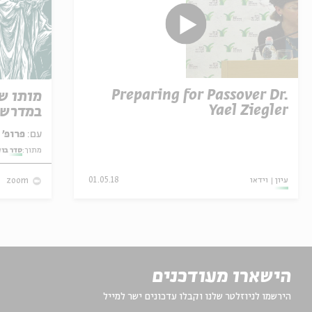
Preparing for Passover Dr.
מותו ש
Yael Ziegler
במדרש 
עם:
פרופ' אביגדור שנאן
מתוך:
סדר בו
עיון
וידאו
01.05.18
zoom
הישארו מעודכנים
הירשמו לניוזלטר שלנו וקבלו עדכונים ישר למייל