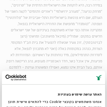
במידה רבה, היא לוקחת את הישראליות הדתית של "סרוגים",
"מרחק נגיעה", "מעורב ירושלמי" ו"אורים ותומים" לקצה השני של
העולם, שם היא פוגשת בישראליות התל-אביבית של "פלורנטין"
וצפונה. "קטמנדו" מחפשת את החוויה הישראלית בנפאל,
ומקרינה אותה כפי שהיא משתקפת בעיניהם של שני ישראלים
חדשים במקום: שמוליק (מיכאל מושונוב) ומושקי (ניצן
לברטובסקי), זוג צעיר שנשלח להפעיל את בית חב"ד המקומי.
הצרות, כנהוג במקומות כאלה (ואני לא מתכוון לנפאל, אלא
לסדרות התרמילאים), מיד נוחתות על ראשיהם: המזוודות לא
מגיעות, אין אוכל כשר, חדר האכסנייה מעופש, נהג הריקשה דופק
אותם, בעל הבית אינו נמצא, ואפילו המשטרה עוינת - ללמדכם
כנראה שהמשטרות בכל העולם עוינות תיירים, או ישראלים, או
ככה לפחות זה נראה בטלוויזיה. כל הבלגן הזה קורה יומיים לפני
ליל הסדר, שאותו אמורים השניים לארגן לקהילה. מי שמחפש קצת
מתח כבר קיבל את המנה שלו.
האתר עושה שימוש בעוגיות
"
במקום שבו גיבורים חילוניים נתקפים חמת זעם או עומדים
אנחנו משתמשים בקובצי Cookie כדי להתאים אישית תוכן
חסרי אונים מול הפערים שביניהם לבין התרבות המקומית,