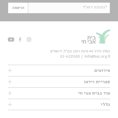
*כתובת דוא"ל
הרשמה
המלך ג'ורג' 44 פינת רחוב קק״ל, ירושלים
02-6215300
info@bac.org.il
אירועים
עיון
ספריית וידאו
אנגלית
ילדים
שיעורי בוקר
עוד בבית אבי חי
מוזיקה
מיוחדים
תערוכות
עיון
כללי
נוער
מיוחדים
מיוחדים
צרו קשר
ספרות ושירה
פודקאסטים מומלצים
ספרות ושירה