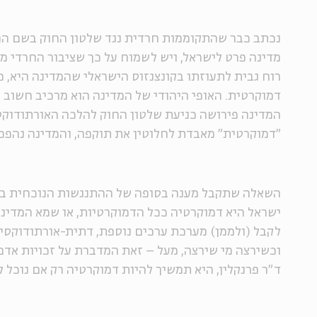
נכתב כבר שהתקוממות חרדית נגד שלטון החוק בשם הה
מדינה פרט לישראל, ויש לשמוח על כך שציבור החרדי מר
רוח גבית לתעוזתו בקונצנזוס הישראלי שהמדינה היא, כא
דמוקרטית. האופי היהודי של המדינה הוא מרכיב חשוב ו
המדינה פירושה כניעת שלטון החוק להלכה האורתודוקס
"דמוקרטית" מאבדת לחלוטין את תוקפה, והמדינה נהפכ
השאלה שתקבל מענה בסופה של ההתנגשות הנוכחית בין
ישראל היא דמוקרטיה ככל הדמוקרטיות, או שמא המדינה
לקבל (ולממן) מערכת ערכים נוספת, דתית-אורתודוקסי
וכשירצה מי שירצה, מעל – זאת המדברת על זכויות אדם
ד"ר פרנקלין, היא תמשיך להיות דמוקרטיה רק אם נוכל ל