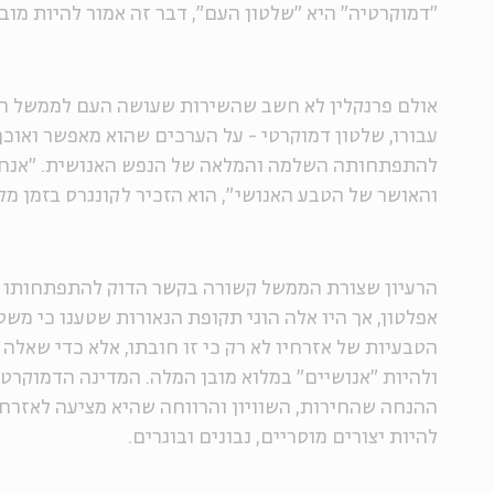
"דמוקרטיה" היא "שלטון העם", דבר זה אמור להיות מובן
אולם פרנקלין לא חשב שהשירות שעושה העם לממשל הד
עבורו, שלטון דמוקרטי - על הערכים שהוא מאפשר ואוכף
להתפתחותה השלמה והמלאה של הנפש האנושית. "אנחנ
והאושר של הטבע האנושי", הוא הזכיר לקונגרס בזמן מ
הרעיון שצורת הממשל קשורה בקשר הדוק להתפתחותו ש
אפלטון, אך היו אלה הוגי תקופת הנאורות שטענו כי משט
הטבעיות של אזרחיו לא רק כי זו חובתו, אלא כדי שאלה
ולהיות "אנושיים" במלוא מובן המלה. המדינה הדמוקרט
ההנחה שהחירות, השוויון והרווחה שהיא מציעה לאזרח
להיות יצורים מוסריים, נבונים ובוגרים.