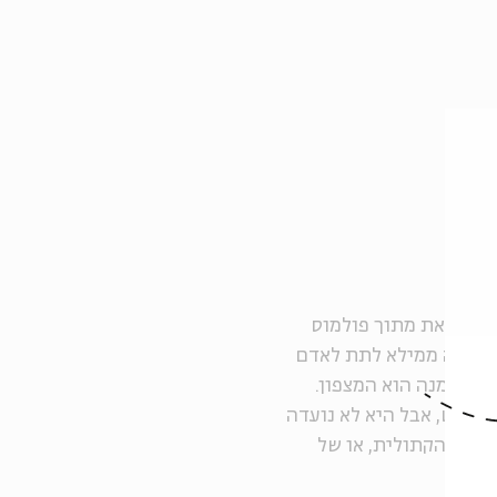
עושה זאת מתוך פולמוס
 אמורה ממילא לתת לאדם
זי ממנה הוא המצפון.
הפרט, אבל היא לא נועדה
וגמה הקתולית, או של