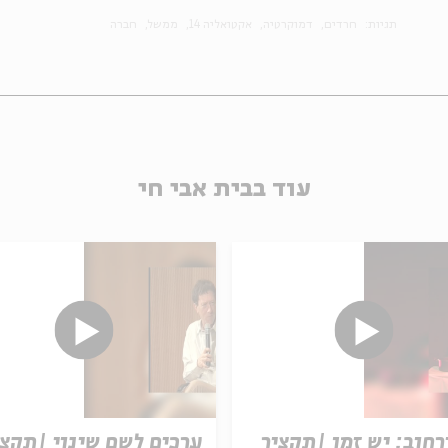
תגיות:
חרדים
דמוקרטיה
אקטואליה 14
ממשל
חברה
עוד בבית אבי חי
חוב: יש זמן |תקציר
ערכים לשם שינוי |תקצי