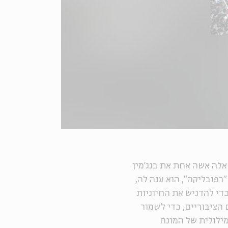
 שאלה אשה אחת את בנג'מין
לין, מאבות האומה האמריקאית, בסוף המאה ה-18. "רפובליקה", הוא ענה לה,
די להדגיש את החיוניות
הציבוריים, כדי לשמור
ילולית של המונח