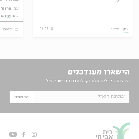
עם:
פרופ' אביגדור שנאן
מתוך:
סדר בו
עיון
וידאו
01.05.18
zoom
הישארו מעודכנים
הירשמו לניוזלטר שלנו וקבלו עדכונים ישר למייל
*כתובת דוא"ל
הרשמה