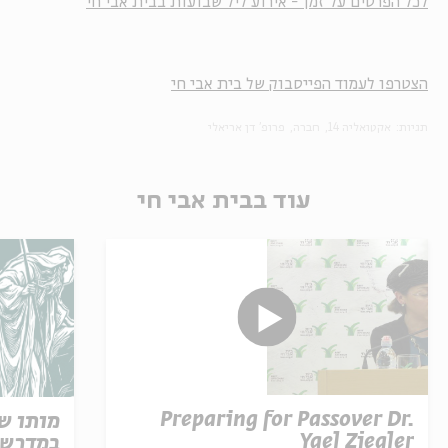
לכל הפרטים על זמן - אירוע ליל שבועות בבית אבי חי
הצטרפו לעמוד הפייסבוק של בית אבי חי
תגיות:
אקטואליה 14
חברה
פרופ' דן אריאלי
עוד בבית אבי חי
Preparing for Passover Dr.
מותו ש
Yael Ziegler
במדרש 