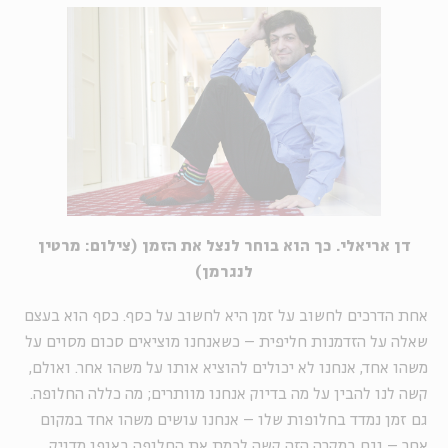
דן אריאלי. כך הוא בוחר לנצל את הזמן (צילום: מרטין
לנגרמן)
אחת הדרכים לחשוב על זמן היא לחשוב על כסף. כסף הוא בעצם
שאלה על הזדמנות חליפית – כשאנחנו מוציאים סכום מסוים על
משהו אחד, אנחנו לא יכולים להוציא אותו על משהו אחר. ואולם,
קשה לנו להבין על מה בדיוק אנחנו מוותרים; מה כללה החלופה.
גם זמן נמדד בחלופות שלו – אנחנו עושים משהו אחד במקום
אחר – וגם במקרה הזה קשה לכמת את החלופה באופן מדויק.