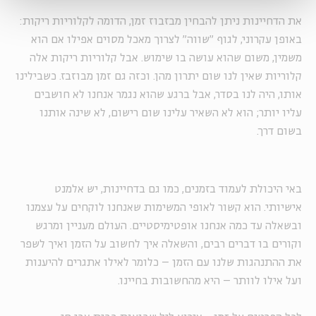
את הדחיינות ניתן להבחין מבזבוז זמן, הדומה לקלוריות ריקות:
באופן עקרוני, לגוף "שווה" לצרוך מאכל מסוים אפילו אם הוא
משמין, משום שהוא עושה בו שימוש. אבל קלוריות ריקות אלה
קלוריות שאין לנו שום יתרון מהן. וכזה גם זמן מבוזבז. כשבילינו
אותו, היה לנו בסדר, אבל ברגע שהוא נגמר אנחנו לא חושבים
עליו יותר; הוא לא השאיר עלינו שום רישום, לא שינה אותנו
בשום דרך.
באי היכולת לעמוד בזמנים, כמו גם בדחיינות, יש אלמנט
אישיותי. הוא קשור לאופי המשימות שאנחנו לוקחים על עצמנו
ובשאלה עד כמה אנחנו אופטימיסטיים. העולם מעניין ומרגש
וקורים בו דברים רבים, והשאלה איך לחשוב על הזמן ואיך לשפר
את ההתנהגות שלנו עם הזמן – כלומר לאילו אתגרים להיענות
ועל אילו לוותר – היא מהחשובות בחיינו.