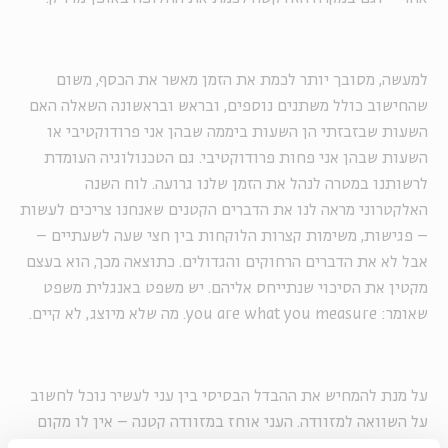
למעשה, מסובך יותר לכמת את הזמן מאשר את הכסף, משום
שהחישוב כולל משתנים נוספים, ובראש ובראשונה השאלה האם
השעות שבזבזתי הן השעות ביממה שבהן אני פרודוקטיבי או
השעות שבהן אני פחות פרודוקטיבי. גם הטכנולוגיה העומדת
לרשותנו במטרה לנהל את הזמן שלנו גרועה. לוח השנה
האלקטרוני מראה לנו את הדברים הקטנים שאנחנו צריכים לעשות
– פגישות, משימות קצרות הלוקחות בין חצי שעה לשעתיים –
אבל לא את הדברים הרחוקים והגדולים. כתוצאה מכך, הוא בעצם
מקטין את הסיכוי שנתייחס אליהם. יש משפט באנגלית משפט
שאומר: you are what you measure. מה שלא מיוצג, לא קיים.
על מנת להמחיש את ההבדל הבסיסי בין עני לעשיר נוכל לחשוב
על השוואה למזוודה. העני אוחז במזוודה קטנה – אין לו מקום