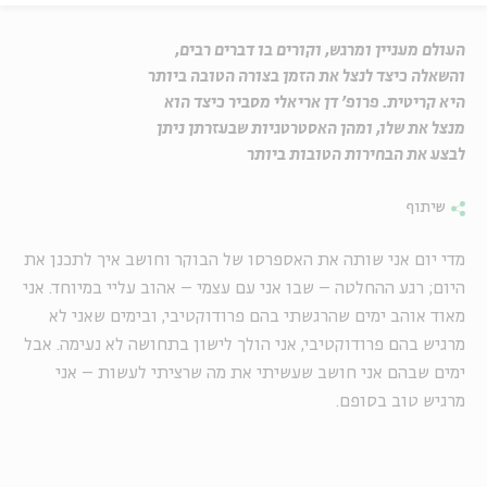
העולם מעניין ומרגש, וקורים בו דברים רבים,
והשאלה כיצד לנצל את הזמן בצורה הטובה ביותר
היא קריטית. פרופ' דן אריאלי מסביר כיצד הוא
מנצל את שלו, ומהן האסטרטגיות שבעזרתן ניתן
לבצע את הבחירות הטובות ביותר
שיתוף
מדי יום אני שותה את האספרסו של הבוקר וחושב איך לתכנן את
היום; רגע ההחלטה – שבו אני עם עצמי – אהוב עליי במיוחד. אני
מאוד אוהב ימים שהרגשתי בהם פרודוקטיבי, ובימים שאני לא
מרגיש בהם פרודוקטיבי, אני הולך לישון בתחושה לא נעימה. אבל
ימים שבהם אני חושב שעשיתי את מה שרציתי לעשות – אני
מרגיש טוב בסופם.