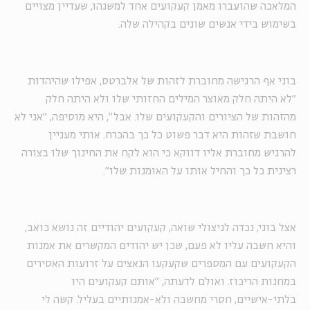
המלאכה שהועברו מאמן קעקועים אחד למשנהו, שעדיין מצויים
בשימוש בידי אנשים שונים בקהילה שלה.
בוני אף הרגישה מחוברת לזהות של אלברטס, אפילו שהיהדות
"לא היתה חלק מאוצר המילים החזותי שלו ולא היתה חלק
מהזהות של הציורים והקעקועים שלו. אבל", היא מוסיפה, "אני לא
חושבת שזהות היא דבר פשוט כל כך בהכרח. אותי מעניין
להרגיש מחוברת אליו דווקא כי הוא לקח את החינוך שלו בצורה
רצינית כל כך והחיל אותו על האומנות שלו".
אצל בוני, נכדה לניצולי שואה, קעקועים יהודיים זה נושא כואב,
והיא חשבה עליו לא פעם, שכן יש יהודים המקשרים את אמנות
הקעקועים עם המספרים שקעקעו הנאצים על זרועות האסירים
במחנות הריכוז. ואולם לדעתה, "אותם קעקועים היו
בלתי-אישיים, חסרי מחשבה ולא-אמנותיים בעליל. קשה לי