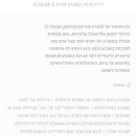
ג'ייק מרמר, טאבלט מגזין
17.10.18
זה הסיפור של אלברט מורטון קורצמן, שכונה לו
היהודי (Lew the Jew) אלברטס, אמן מחתרת
שנולד במאה ה-19 ותרם יותר מכל אדם אחר
לתרבות קעקוע הגוף. הוא הוסיף לה אינספור
עיצובים איקוניים ויצר מכונת קעקוע שנמצאת
בשימוש עד היום. המיתולוגיה הסודית שיצר
ממשיכה לשגשג
שיתוף
אנחנו נוטים לחשוב על אמנות חזותית – בייחוד על הסוג
שמוצג במוזיאונים – כמשהו חיצוני לנו. על הבד, מכוירת, מעץ או
ממתכת - אמנות מופיעה לפנינו על פי רוב כאובייקט סטטי,
שנועד להתבוננות מרחוק. הרעיון שאמנות יכולה להיות חלק
מהגוף שלנו – לנוע עם העור ועם השרירים, לבצבץ מתחת