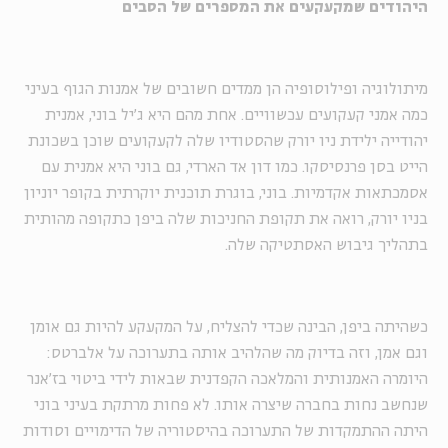
היהודים שמקעקעים את המספרים של הסבים
מיתולוגיה ופילוסופיה הן ממדים חשובים של אמנות הגוף בעיני
כמה אמני קעקועים עכשוויים. אחת מהם היא ג'יל בוני, אמנית
יהודייה ילידת ניו יורק שהסטודיו שלה לקעקועים שוכן בשכונת
הייט בסן פרנסיסקו. כמו דון אד הארדי, גם בוני היא אמנית עם
אסמכתאות אקדמיות. בוני, בוגרת תוכנית יוקרתית בקופר יוניון
בניו יורק, רואה את תקופת החניכות שלה ביפן כתקופה מהותית
בתהליך גיבוש האסתטיקה שלה.
כשהיתה ביפן, הבינה שכדי להצליח, על המקעקע להיות גם אומן
וגם אמן, וזה בדיוק מה שהלהיב אותה בתערוכה על אלברטס:
היומרה האמנותית והמלאכה הקפדנית שבאות לידי ביטוי בז'אנר
שנחשב נחות בחברה שיצרה אותו. לא פחות מרתקת בעיני בוני
היתה ההתמקדות של התערוכה בהיסטוריה של הדימויים וסודות