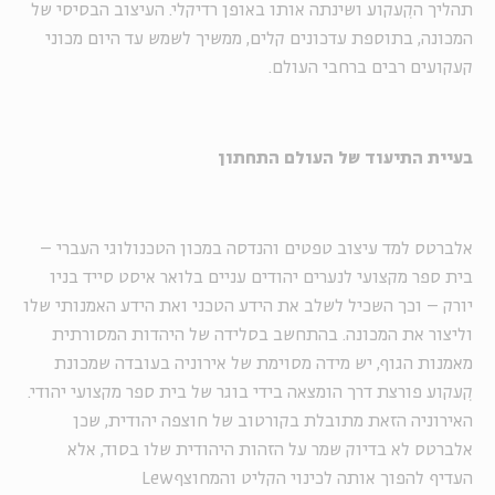
תהליך הקִעקוע ושינתה אותו באופן רדיקלי. העיצוב הבסיסי של
המכונה, בתוספת עדכונים קלים, ממשיך לשמש עד היום מכוני
קעקועים רבים ברחבי העולם.
בעיית התיעוד של העולם התחתון
אלברטס למד עיצוב טפטים והנדסה במכון הטכנולוגי העברי –
בית ספר מקצועי לנערים יהודים עניים בלואר איסט סייד בניו
יורק – וכך השכיל לשלב את הידע הטכני ואת הידע האמנותי שלו
וליצור את המכונה. בהתחשב בסלידה של היהדות המסורתית
מאמנות הגוף, יש מידה מסוימת של אירוניה בעובדה שמכונת
קִעקוע פורצת דרך הומצאה בידי בוגר של בית ספר מקצועי יהודי.
האירוניה הזאת מתובלת בקורטוב של חוצפה יהודית, שכן
אלברטס לא בדיוק שמר על הזהות היהודית שלו בסוד, אלא
העדיף להפוך אותה לכינוי הקליט והמחוצף
Lew