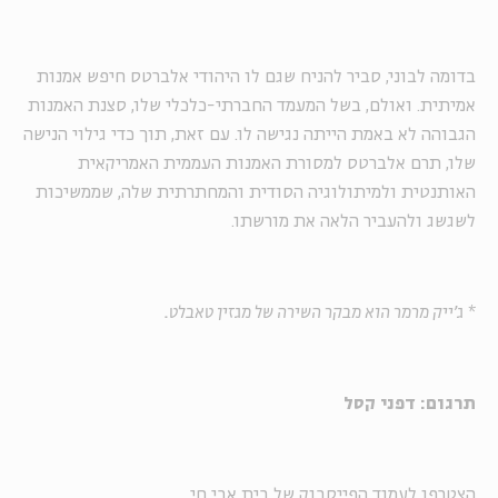
בדומה לבוני, סביר להניח שגם לו היהודי אלברטס חיפש אמנות
אמיתית. ואולם, בשל המעמד החברתי-כלכלי שלו, סצנת האמנות
הגבוהה לא באמת הייתה נגישה לו. עם זאת, תוך כדי גילוי הנישה
שלו, תרם אלברטס למסורת האמנות העממית האמריקאית
האותנטית ולמיתולוגיה הסודית והמחתרתית שלה, שממשיכות
לשגשג ולהעביר הלאה את מורשתו.
* ג'ייק מרמר הוא מבקר השירה של מגזין טאבלט.
תרגום:
דפני קסל
הצטרפו לעמוד הפייסבוק של בית אבי חי