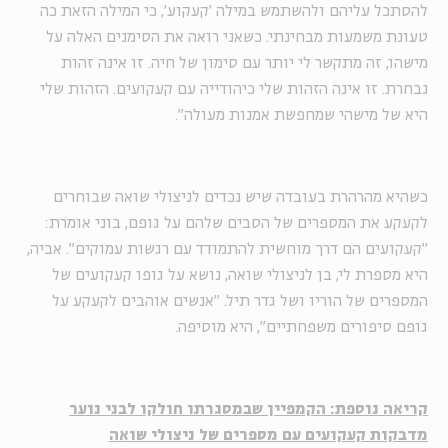
להסתכל עליהם ולהשתמש במילה 'קעקוע', כי המילה הזאת כה
טעונת משמעות מבחינתי. כשאני רואה את הסימנים האלה על
מישהו, זה מתקשר לי יותר עם סימון של חיה. זו אינה זהות
נבחרת. זו אינה הזהות שלי כיהודייה עם קעקועים. הזהות שלי
היא של מישהי שמחפשת אמנות מעולה".
כשהיא מהרהרת בעובדה שיש נכדים לניצולי שואה שבוחרים
לקעקע את המספרים של הסבים שלהם על גופם, בוני אומרת:
"קעקועים הם דרך מוחשית להתמודד עם רגשות עמוקים". אביה,
היא מספרת לי, בן לניצולי שואה, נושא על גופו קעקועים של
המספרים של הוריו ושל גדר תיל. "אנשים אוהבים לקעקע על
גופם סיפורים משפחתיים", היא מוסיפה.
קריאה נוספת: הקמפיין שבמסגרתו חולקו לבני נוער
מדבקות קעקועים עם מספרים של ניצולי שואה