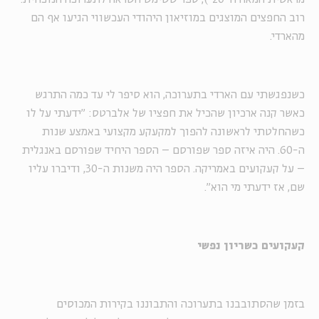
רוב החפצים המוצגים במוזיאון היהודי העכשווי הגיעו אף הם
מהארדי.
כשנפגשתי עם הארדי בתערוכה, הוא סיפר לי עד כמה התרגש
כאשר קנה ארכיון שהכיל את חפציו של אלברטס: "ידעתי על לו
כשהחלטתי לראשונה להפוך למקעקע מקצועי באמצע שנות
ה-60. היה איזה ספר שפורסם – הספר היחיד שפורסם באנגלית
– על קעקועים באמריקה. הספר היה משנות ה-30, ודיברו עליו
שם, אז ידעתי מי הוא".
קעקועים כשריון נפשי
בזמן שהסתובבנו בתערוכה והתבוננו בקירות המכוסים