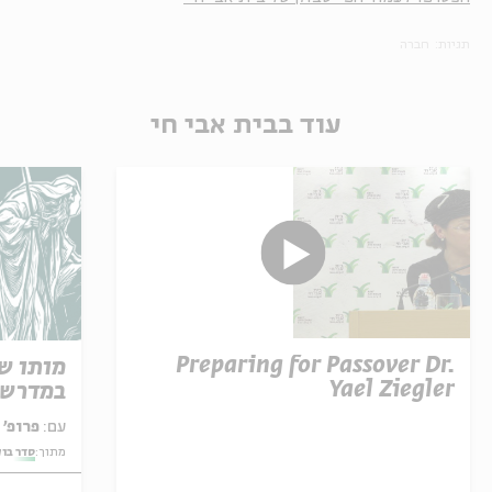
תגיות:
חברה
עוד בבית אבי חי
Preparing for Passover Dr.
מותו ש
Yael Ziegler
במדרש 
עם:
פרופ' אביגדור שנאן
מתוך:
סדר בו