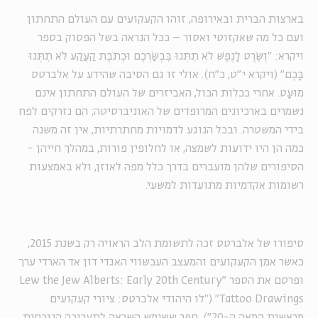
בארצות הברית ובאירופה, זוהו הקעקועים עם העולם התחתון
ועם כל מה שאקזוטי ואסור – ככל הנראה בשל הפסוק בספר
ויקרא: "וְשֶׂרֶט לָנֶפֶשׁ לֹא תִתְּנוּ בִּבְשַׂרְכֶם וּכְתֹבֶת קַעֲקַע לֹא תִתְּנוּ
בָּכֶם" (ויקרא י"ט, כ"ח). אולי זו גם הסיבה שהידע על אלברטס
מוּעָט. אחרי ככלות הכול, האביזרים של העולם התחתון אינם
נשמרים בארכיונים המרופדים של האוניברסיטה; הם נזרקים לפח
בידי המשטרה. ובכל הנוגע לדמויות מחתרתיות, אין זה משנה
כמה הן היו ידועות לשמצה, או לחלופין פורות, במהלך חייהן -
הסיפורים שלהן מועברים בדרך כלל מפה לאוזן, ולא באמצעות
רשומות אקדמיות מתועדות למשעי.
סיפורו של אלברטס זכה לתשומת הלב הראויה רק בשנת 2015,
כאשר אמן הקעקועים והמעצב העכשווי האגדי דון אד הארדי ערך
ופרסם את הספר "
Lew the Jew Alberts: Early 20th Century
Tattoo Drawings
" ("לו היהודי אלברטס: ציורי קעקועים
מראשית המאה ה-20"), ספר ששימש השראה לתערוכה הנוכחית.