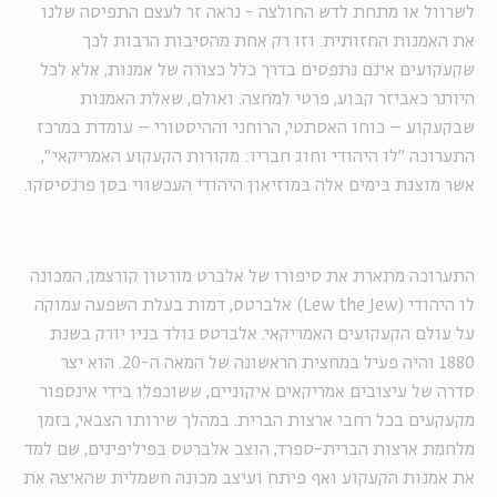
לשרוול או מתחת לדש החולצה - נראה זר לעצם התפיסה שלנו
את האמנות החזותית. וזו רק אחת מהסיבות הרבות לכך
שקעקועים אינם נתפסים בדרך כלל כצורה של אמנות, אלא לכל
היותר כאביזר קבוע, פרטי למחצה. ואולם, שאלת האמנות
שבקעקוע – כוחו האסתטי, הרוחני וההיסטורי – עומדת במרכז
התערוכה "לו היהודי וחוג חבריו: מקורות הקעקוע האמריקאי",
אשר מוצגת בימים אלה במוזיאון היהודי העכשווי בסן פרנסיסקו.
התערוכה מתארת ​​את סיפורו של אלברט מורטון קורצמן, המכונה
לו היהודי (
Lew the Jew
) אלברטס, דמות בעלת השפעה עמוקה
על עולם הקעקועים האמריקאי. אלברטס נולד בניו יורק בשנת
1880 והיה פעיל במחצית הראשונה של המאה ה-20. הוא יצר
סדרה של עיצובים אמריקאים איקוניים, ששוכפלו בידי אינספור
מקעקעים בכל רחבי ארצות הברית. במהלך שירותו הצבאי, בזמן
מלחמת ארצות הברית-ספרד, הוצב אלברטס בפיליפינים, שם למד
את אמנות הקעקוע ואף פיתח ועיצב מכונה חשמלית שהאיצה את