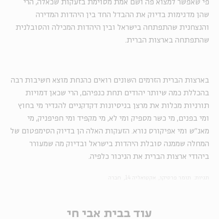
פי שאפשר למצוא פה ושם אמת מסוימת בזעקות שכאלה, הרי
שהן מדגימות בדיוק את ההבדל החד בין היהדות המדירה
והנצחנית שהתפתחה בישראל ובין היהדות המכילה והסובלנית
שהתפתחה בארצות הברית.
בארצות הברית הזרמים השונים רואים כהנחת מוצא חשיבות רבה
בהכללת כמה שיותר יהודים תחת כנפיהם, הרי שכאן דמויות
תורניות מכלות את מרצן בניסיונות דקדקניים להגדיר מי בחוץ
ומי בפנים, מי כשר מספיק ומי לא, מי מקפיד ומי חפיפניק, מי
מאנ"ש ומי אפיקורס נורא. הזעקות האלה הן בדיוק הסימפטום של
המחלה שממנה סובלת היהדות בישראל ובדיוק מה שמעורר
ביהודי ארצות הברית את הניכור כלפיה.
תגיות:
תומר פרסיקו
אקטואליה 14
חברה
עוד בבית אבי חי