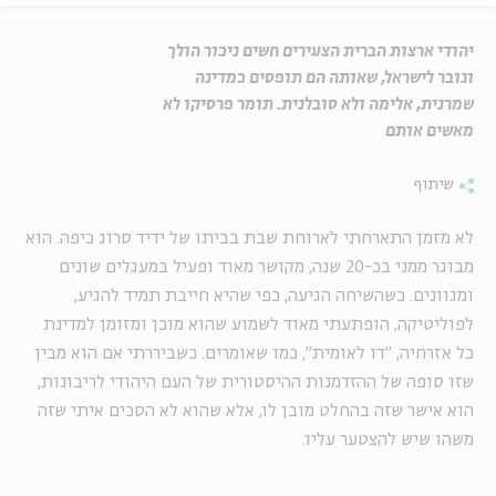
יהודי ארצות הברית הצעירים חשים ניכור הולך
וגובר לישראל, שאותה הם תופסים כמדינה
שמרנית, אלימה ולא סובלנית. תומר פרסיקו לא
מאשים אותם
שיתוף
לא מזמן התארחתי לארוחת שבת בביתו של ידיד סרוג כיפה. הוא
מבוגר ממני בכ-20 שנה, מקושר מאוד ופעיל במעגלים שונים
ומגוונים. כשהשיחה הגיעה, כפי שהיא חייבת תמיד להגיע,
לפוליטיקה, הופתעתי מאוד לשמוע שהוא מוכן ומזומן למדינת
כל אזרחיה, "דו לאומית", כמו שאומרים. כשביררתי אם הוא מבין
שזו סופה של ההזדמנות ההיסטורית של העם היהודי לריבונות,
הוא אישר שזה בהחלט מובן לו, אלא שהוא לא הסכים איתי שזה
משהו שיש להצטער עליו.