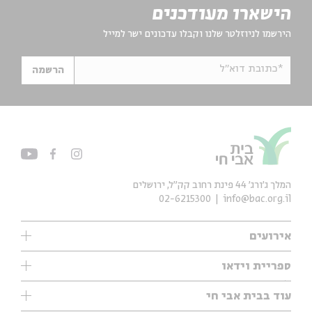
הישארו מעודכנים
הירשמו לניוזלטר שלנו וקבלו עדכונים ישר למייל
*כתובת דוא"ל
הרשמה
המלך ג'ורג' 44 פינת רחוב קק״ל, ירושלים
02-6215300
info@bac.org.il
אירועים
עיון
ספריית וידאו
אנגלית
ילדים
שיעורי בוקר
עוד בבית אבי חי
מוזיקה
מיוחדים