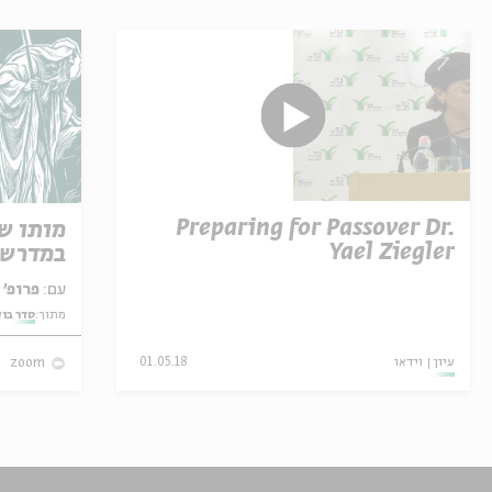
Preparing for Passover Dr.
מותו ש
Yael Ziegler
במדרש 
עם:
פרופ' אביגדור שנאן
מתוך:
סדר בו
עיון
וידאו
01.05.18
zoom