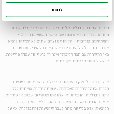
לסכסוך עם הפלסטינים, ליחס לזרים או לכפייה הדתית, הניכור
שמתעורר בהם הוא מובן מאליו.
לדחות
הזהות היהודו-ליברלית של יהודי ארצות הברית קיבלה אישור
מחודש בבחירות האחרונות שם, כאשר מאמציהם הרבים -
והממומנים בנדיבות - של חוגים נציים שונים לא הצליחו להניא
את הרוב הגדול של היהודים האמריקאים מלהצביע אובמה. גם
כאן ההזדהות עם הצד הליברלי אינה רק ביטוי של עמדה פוליטית,
אלא של זהות חברתית ואף דתית.
אפשר כמובן לזעוק שהיהדות הליברלית שהתפתחה בארצות
הברית אינה "היהדות האמיתית", שאותה יהדות אמיתית כלל
אינה ליברליות-הומניסטית, אלא אתנוצנטריזם שבטי, או שיהדות
ארצות הברית היא זיוף צפונבוני שמקורו לא בעמדה ערכית
מגובשת, אלא בגלישה נוחה לעבר היטמעות והתבוללות. אף על