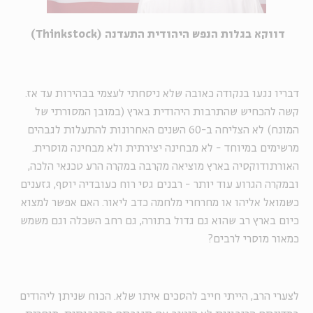
דווקא בגלות הנפש היהודית התעדנה (Thinkstock)
דבריו נגעו בנקודה כאובה שלא ניסחתי לעצמי בבהירות עד אז.
קשה להכחיש שהתרבות היהודית בארץ (במובן המסורתי של
המונח) לא הצליחה ב-60 השנים האחרונות להתעלות לגבהים
מרשימים במיוחד - לא מבחינה יצירתית ולא מבחינה מוסרית.
האורתודוקסיה בארץ מוציאה מקרבה במקרה הרע טכנאי הלכה,
ובמקרה הגרוע עוד יותר - רבנים גסי רוח כעובדיה יוסף, גזענים
כשמואל אליהו או מחרחרי מלחמה כדב ליאור. האם אפשר למצוא
כיום בארץ רב שהוא גם גדול בתורה, גם רחב השכלה וגם משמש
כמאור מוסרי לרבים?
לצערי הרב, הייתי חייב להסכים איתו שלא. הכוח שניתן ליהודים