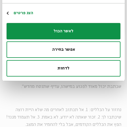
הדרך בין האצבע ל-enter קצרה מדי (Thinkstock)
הרשמה
הצג פרטים
כלל מספר 3 - חזור על הכללים הקודמים (אבל בקול)
לאשר הכול
לא מספיק להימנע מרע; צריך גם לעשות טוב. אם אתה חושב
ששיחה מסוימת מכילה הפרות של הכללים הקודמים, אל תשתוק
אפשר בחירה
ואל תעמוד מנגד. שתף את המשתתפים בכללים המופיעים לעיל.
טיפ חשוב(!): אל תעשה זאת בצורה שתחמיר את המצב. למשל,
לדחות
אם מישהו מתבטא בגסות, אל תכתוב לו בהערה מתחת "אחי אל
תהיה בהמה". זה עלול לפגוע בו. מוטב שתכתוב "אחי, מה
שכתבת יכול מאוד לפגוע במישהו, עדיף שתנסח מחדש".
נחזור על הכללים: 1. אל תכתוב לאחרים מה שלא היית רוצה
שיכתבו לך. 2. זכור שאתה לא יודע. לא באמת. 3. אל תעמוד מנגד!
הפץ את הכללים הקודמים, אבל בלי להחמיר את המצב.