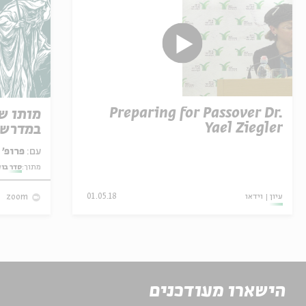
Preparing for Passover Dr.
מותו ש
Yael Ziegler
במדרש 
עם:
פרופ' אביגדור שנאן
מתוך:
סדר בו
עיון
וידאו
01.05.18
zoom
הישארו מעודכנים