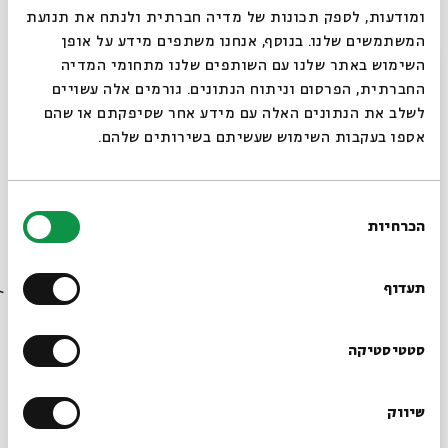
ומודעות, לספק תכונות של מדיה חברתית ולנתח את תנועת
המשתמשים שלנו. בנוסף, אנחנו משתפים מידע על אופן
סגור
השימוש באתר שלנו עם השותפים שלנו מתחומי המדיה
החברתית, הפרסום וניתוח הנתונים. גורמים אלה עשויים
לשלב את הנתונים האלה עם מידע אחר שסיפקתם או שהם
אספו בעקבות השימוש שעשיתם בשירותים שלהם.
בחירת
הכרחיות
הסכמה
רוצים לדעת מה קורה
בבית אבי חי לפני כולם?
תעדוף
הרשמו לניוזלטר שלנו
סטטיסטיקה
שיווק
*כתובת דוא"ל