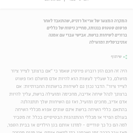
המקרה המצער של אריאל רוניס, שהתאבד לאחר
פרסום סטטוס בגנותו, מחייב ניסוח של כללים
ברורים לשיחות ברשת. אבישי עברי עם אמנה
אוניברסלית ומועילה
שיתוף
היה זה חכם הזן רוברט פירסיג שאמר כי "אם ברצונך לצייר ציור
מושלם, כל שעליך לעשות הוא להיות אדם מושלם ואז פשוט
לצייר ציור". הדבר נכון גם לשיחות ברשתות החברתיות: אם
ברצונך לנהל שיחה אדיבה, מחכימה ומועילה ברשת, עליך להיות
אדם אדיב, מחכים ומועיל, ואז גם השיחות שלך תתנהלנה
בהתאם. כללי השיחה ברשת אינם שונים אפוא מכללי השיחה
בעולם הפיזי או מכללי ההתנהגות הבסיסיים בכלל. זה מסביר
למה הם כל כך סודיים - למדנו אותם בגן הילדים או בבית הספר,
מאז עבר הרבה זמן ושכחנו. כדי ליישם אותם, אין מנוס מחזרה