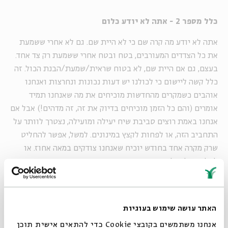
כלל מספר 2 - אתה לא יודע כלום
אתה לא יודע מה קרה שם כי לא היית שם. גם לא אחרי ששמעת
את כל הצדדים המעורבים, בטח ובטח אחרי ששמעת רק צד אחד.
בעצם, גם אם היית שם, לא בטוח שראית/שמעת/הבנת הכול. זה
כלל קשה ליישום כי לכולנו יש דעות נכונות ונחרצות ואנחנו
אוהבים כשמקרים מהחדשות מוכיחים את מה שאנחנו תמיד
אומרים (והם כל הזמן מוכיחים בדיוק את זה, זה מדהים!) אבל אם
אנחנו באמת רוצים סביבת שיח יעילה ומועילה, נצטרך לוותר על
התחביב הזה, או לפחות לקצץ במינונים. למשל, אפשר להחליט
שרק מקרה אחד בחודש יוכיח שאנחנו צודקים במאה אחוז. או
לחלופין, להחליט שמקרים חדשותיים יומיומיים יוכיחו שאנחנו
צודקים ב-75 אחוז; לא ב-100. ככה, לאט לאט, נצליח להיגמל
מתחושת הצדק הגואה, שאחת מתופעות הלוואי הלא נעימות
שלה היא עבירה על כלל מספר 1 (ראה לעיל). גם את זה ניסחו
האתר עושה שימוש בעוגיות
חכמים יהודים בעבר הרחוק: "למד לשונך לאמר איני יודע". טיפ
אנחנו משתמשים בקובצי Cookie כדי להתאים אישית תוכן
לחיים.