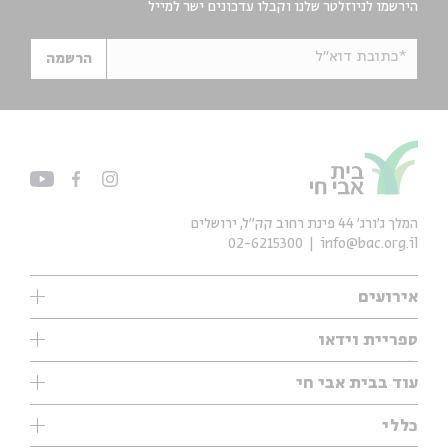
הירשמו לניוזלטר שלנו וקבלו עדכונים ישר למייל
*כתובת דוא"ל
הרשמה
המלך ג'ורג' 44 פינת רחוב קק״ל, ירושלים
02-6215300
info@bac.org.il
אירועים
עיון
ספריית וידאו
אנגלית
ילדים
שיעורי בוקר
עוד בבית אבי חי
מוזיקה
מיוחדים
תערוכות
עיון
כללי
נוער
מיוחדים
מיוחדים