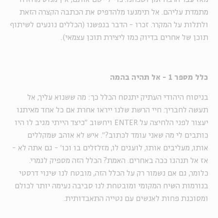
מתמדת עליהם. אל תימנעו מלהדפיס את הכתבה הקצרה הזאת
ולתלות על המקרר. זכרו - הדבר בנפשנו (הכללים נוגעים לשיתוף
תוכן של אחרים בדיוק כמו ליצירת תוכן עצמאי).
כלל מספר 1 - אל תהיה בהמה
בניסוח היהודי העתיק יתנסח הכלל כך: מה ששנוא עליך, אל
תעשה לחבריך. חיי הרשת שלנו ייראו אחרת אם כל אחד מאיתנו
יעצור לפני הלחיצה על
ENTER
ויחשוב "כיצד הייתי מגיב לו היו
כותבים לי מה שאני עומד לכתוב?". איש לא אוהב שמקללים
אותו, מעליבים אותו, לועגים לו, מזלזלים בו וכו' - גם אתה לא -
אז אל תנהגו ככה באחרים. האמת? הכלל הזה מספיק לגמרי.
כלומר, גם אם נשמור רק על הכלל הזה, מובטח לנו שינוי דרסטי
בנורמות השיח המקומי ומובטחת לנו סביבה נעימה יותר לכולם
ומסוכנת פחות לאנשים עם נטייה התאבדותית.