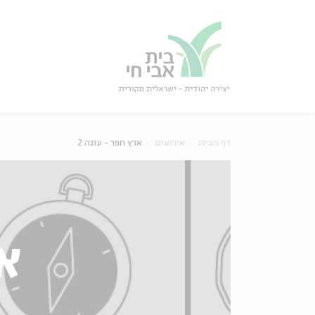
גור
סגור
דף הבית
אירועים
ארץ חפר - עונה 2
אר