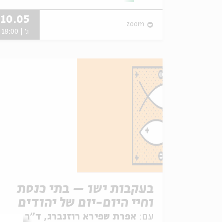
10.05
zoom
ג' | 18:00
בעקבות ישו – בתי כנסת
וחיי היום-יום של יהודים
בגליל
עם:
אפרת שפירא רוזנברג, ד"ר דינה