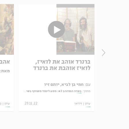
ם של
ברנרד אוהב את לואיז,
אהבת
ים
לואיז אוהבת את ברנרד
מאת:
פרת שפירא
עם:
חמי בן לביא, יותם זיו
מתוך:
בשדה המוזהב #3: מסע לימוד משותף בשיריו והגותו של מאיר אריאל
15.02.26
עיון
וידאו
29.11.22
עיון
כ