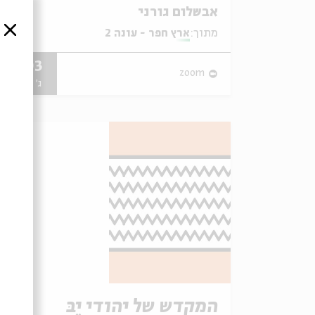
אבשלום גורני
סגור
מתוך:
ארץ חפר - עונה 2
08.03
zoom
ג' | 18:00
המקדש של יהודי יֵבּ