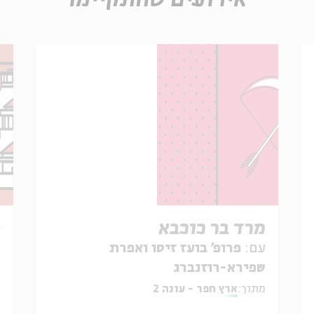
אירועים שהתקיימו
מרד בר כוכבא
ה
עם:
פרופ' בועז זיסו ואפרת
ע
שפירא-רוזנברג
ש
מתוך:
ארץ חפר - עונה 2
מ