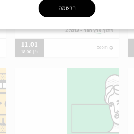
העתיקה
ו
הרשמה
עם:
אפרת שפירא-רוזנברג, ד"ר
פיטר זילברג
מתוך:
ארץ חפר - עונה 2
מ
11.01
zoom
ג' | 18:00