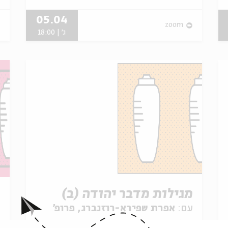
05.04
zoom
ג' | 18:00
מגילות מדבר יהודה (ב)
מ
עם:
אפרת שפירא-רוזנברג, פרופ'
ע
נועם מזרחי
ש