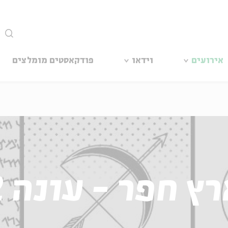
סגור
אירועים
וידאו
פודקאסטים מומלצים
ץ חפר - עונה 2