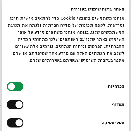
לפני השטח, ואת הסודות, הרעיונות ואורחות החיים של אלה
האתר עושה שימוש בעוגיות
שחיו כאן בעבר הרחוק. בעונה השנייה נתמקד בממצאים
אנחנו משתמשים בקובצי Cookie כדי להתאים אישית תוכן
המרתקים מימי הבית השני: נעסוק בשיבת ציון, במפגש עם
ומודעות, לספק תכונות של מדיה חברתית ולנתח את תנועת
התרבות ההלניסטית ועליית המדינה החשמונאית, במפעלי
המשתמשים שלנו. בנוסף, אנחנו משתפים מידע על אופן
הבנייה של הורדוס, ראשית הנצרות, מרד בר-כוכבא ובתי
סגור
השימוש באתר שלנו עם השותפים שלנו מתחומי המדיה
הכנסת של התקופה.
החברתית, הפרסום וניתוח הנתונים. גורמים אלה עשויים
לשלב את הנתונים האלה עם מידע אחר שסיפקתם או שהם
מנחה: אפרת שפירא-רוזנברג
אספו בעקבות השימוש שעשיתם בשירותים שלהם.
ייעוץ אקדמי: ד"ר חגי משגב
בחירת
הכרחיות
הסכמה
שיתוף
הוספה ליומן
הרשמה לאירועים דומים
רוצים לדעת מה קורה
בבית אבי חי לפני כולם?
תעדוף
תגיות:
השומרונים
ד"ר יצחק מגן
הר גריזים
היסטוריה
היסטוריה יהודית
ארכיאולוגיה
ארץ ישראל
אפרת שפירא-רוזנברג
ארכאולוגיה
חורבן הבית
הרשמו לניוזלטר שלנו
סטטיסטיקה
ארץ חפר
חפירות
ממצאים
חפירות ארכאולוגיות