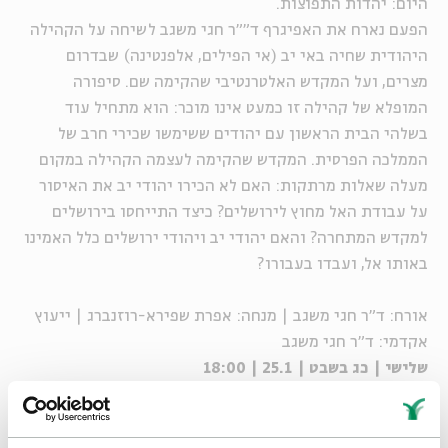
היום: יהדות התפוצות.
הפעם נארח את האפיגרף ד""ר חגי משגב לשיחה על הקהילה
היהודית שחיה באי יב (אי הפילים, אלפנטינה) שבדרום
מצרים, ועל המקדש האלטרנטיבי שהקימה שם. סיפורה
המופלא של קהילה זו כמעט אינו מוכר: הוא מתחיל עוד
בשלהי הבית הראשון עם יהודים ששימשו שכירי חרב של
הממלכה הפרסית. המקדש שהקימה לעצמה הקהילה במקום
מעלה שאלות מרתקות: האם לא הכירו יהודי יב את האיסור
על עבודת האל מחוץ לירושלים? כיצד התייחסו בירושלים
למקדש המתחרה? והאם יהודי יב ויהודי ירושלים כלל האמינו
באותו אל, ועבדו בעבורו?
אורח: ד"ר חגי משגב | מנחה: אפרת שפירא-רוזנברג | ייעוץ
אקדמי: ד"ר חגי משגב
שלישי | כג בשבט | 25.1 | 18:00
בית אבי חי מזמין אתכם למסע בעקבות התגליות והממצאים
החשובים והמרתקים שנתגלו בחפירות הארכיאולוגיות
בארץ-ישראל. גלו יחד איתנו את העולמות שנמצאים מתחת