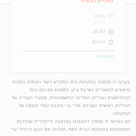
התקיים בתאריך:
ה
אנגלית
מיוחדי
25.01
כג בשבט
18:00
Zoom
ללא עלות
בעונה זו נתמקד בתקופת בית המקדש השני ונעסוק במגוון
נושאים הקשורים בשיבת ציון, המפגש עם התרבות
ההלניסטית ועליית המדינה החשמונאית, מפעלי הבנייה של
הורדוס, ראשית הנצרות, מרד בר-כוכבא ובתי הכנסת של
התקופה.
גם בשיחה זו נמשיך להתבונן בתופעה הייחודית שהולכת
ומתפתחת בתקופת הבית השני, ומלווה את העם היהודי עד