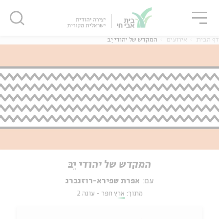
גור
סגור
סגור
דף הבית
אירועים
המקדש של יהודי יֵבּ
המקדש של יהודי יֵבּ
עם:
אפרת שפירא-רוזנברג
מתוך:
ארץ חפר - עונה 2