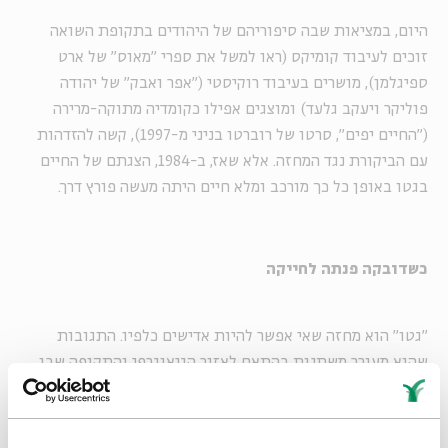
היום, במציאות שבה סיפוריהם של היהודים בתקופת השואה
זוכים לעיבוד קומיקס (ראו למשל את ספרי "מאוס" של ארט
ספיגלמן), מושרים בעיבוד רוקיסטי ("אפר ואבק" של יהודה
פוליקר ויעקב גלעד) ומוצגים אפילו כקומדיה מתוקה-מרירה
("החיים יפים", סרטו של רוברטו בניני מ-1997), קשה להזדהות
עם הביקורת נגד המחזה. אלא שאז, ב-1984, הצגתם של החיים
בגטו באופן כל כך מורכב ומלא חיים היתה מעשה פורץ דרך.
כשדובקה פנתה לחייקה
"גטו" הוא מחזה שאי אפשר להיות אדישים כלפיו. התגובות
שהוא מעורר משתנות בהתאם לאזור הגיאוגרפי והתקופה שבו
הוא מועלה, אבל הן תמיד שם. בארץ, למשל, פתח המחזה מחדש
את שאלת האופן שבו ראוי לזכור את השואה בדורות הבאים.