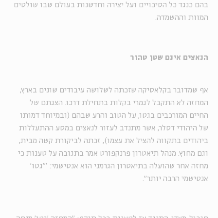
בהם כנגד כל הסיכויים ועל יצירה וחדשנות בעולם שבו שולטים
המוות וההשמדה.
הנאצים אינם שטן טהור
אף שמדובר בקלאסיקה שזכתה לשלושה עיבודים שונים בארץ,
המחזה לא התקבל לגמרי בקלות בתחילת דרכו. הצגתם של
החיים המורכבים בגטו, על הטוב והרע שבהם (ובמיוחד דמותו
של היהודי דסלר, אשר מתנדב לעזור לנאצים במסע ההתעללות
ביהודים בתקווה להציל את עצמו), זכתה לביקורת קשה מבית,
וגם מחוץ. מנהל תיאטרון פרנקפורט אמר בתגובה על טענות כי
מחזה אחר שהועלה בתיאטרון הגרמני הוא אנטישמי: "'גטו'
אנטישמי
הרבה יותר
".