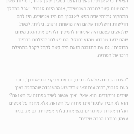
הצטייר כלא אנושי. הנאצים הוצגו כמעין 'שטן טהור', דמויות שאין
להם שום קשר לחברה האנושית", אומר היום סובול' "אבל במהלך
התחקיר גיליתי שזה ממש לא נכון. הם היו אנושיים, היו להם
חולשות והשלטון שלהם היה מושחת ורקוב. גיליתי, למשל,
שלנאצים עצמם היה אינטרס להמשיך ולקיים את הגטו, משום
שהם ידעו שברגע שהוא יחוסל' הם יישלחו להילחם בחזית
הרוסית". גם את התובנה הזאת היה קשה לקהל לקבל בתחילת
דרכו של המחזה.
"הצגת הבכורה טלטלה רבים; גם את מבקרי התיאטרון", נזכר
כעת סובול, "היה עיתונאי שהזדעזע מהעובדה שהמחזה רצוף
שירים וריקודים. הוא שאל: 'איך אפשר לשיר במחזה על השואה?'
הוא לא הבין ש'גטו' אינו מחזה על השואה, אלא מחזה על אנשים
ועל תיאטרון שמתקיים במציאות בלתי אפשרית. גם אז, בגטו
עצמו, נכתבו הרבה שירים".