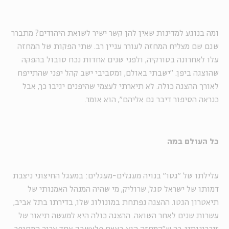
ומה בנוגע למדינות שאין להן קשר ישיר לשואת היהודים? מתברר
שגם שם מצליח המחזה לעורר עניין רב. שתי הפקות של המחזה
עלו לאחרונה בטורקיה, ולפני שנים אחדות נכח סובול בהפקה
שהוצגה ביפן. "ישבתי באולם, ומסביבי ישב קהל יפני שהתייפח
לאורך ההצגה כולה. לא תיארתי לעצמי שהיפנים יגיבו כך, אבל
כנראה הסיפור דיבר גם אליהם", הוא אומר.
כל העולם במה
עלילתו של "גטו" בנויה מעגלים-מעגלים: במעגל החיצוני ניצבת
דמותו של ישראל סגל, שרוליק, מי שהיה המנהל האמנותי של
תיאטרון הגטו. ההצגה נפתחת במונולוג שלו, בדירתו בתל אביב,
עשרות שנים לאחר השואה. ההצגה כולה היא למעשה תיאור של