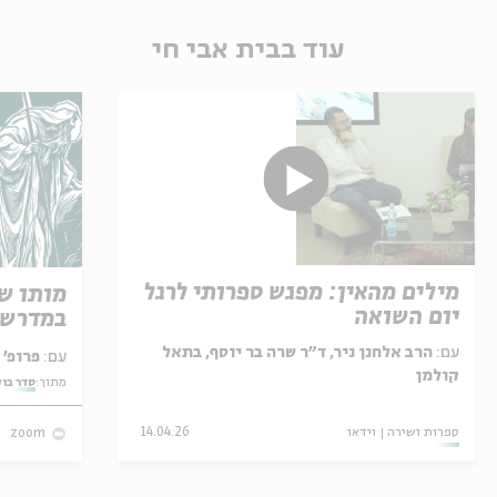
עוד בבית אבי חי
מילים מהאין: מפגש ספרותי לרגל
מותו ש
יום השואה
במדרש 
עם:
הרב אלחנן ניר, ד"ר שרה בר יוסף, בתאל
עם:
פרופ' אביגדור שנאן
קולמן
מתוך:
סדר בו
ספרות ושירה
וידאו
14.04.26
zoom