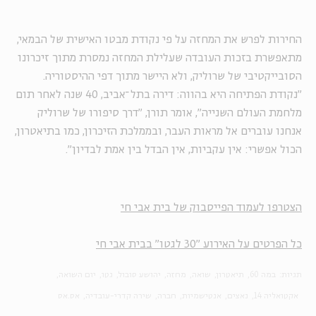
החירות לפרש את המחזה על פי נקודת מבטו האישית של הבמאי,
מתאפשרת בזכות העובדה שעלילת המחזה נמסרת מתוך זיכרונו
הסובייקטיבי של שרוליק, ולא היישר מתוך דפי ההיסטוריה.
"נקודת הפתיחה היא בהווה: דירה בתל־אביב, 40 שנה לאחר תום
מלחמת העולם השנייה", אומר תורן, "דרך סיפורו של שרוליק
אנחנו עוברים אל מראות העבר, ובממלכת הזיכרון, כמו בתיאטרון,
הכול אפשרי: אין עקביות, אין הבדל בין אמת לבדיון".
הצטרפו לעמוד הפייסבוק של בית אבי חי
כל הפרטים על האירוע "30 לגטו" בבית אבי חי
תגיות:
במה 60
תיאטרון
שואה
מחזה
יהושע סובול
גטו
יום השואה
אקטואליה 14
נאצים
אנטישמיות
חברה
שירה קדרי-עובדיה
אס.אס