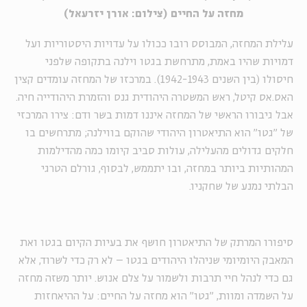
מחזה על החיים (צילום: אורן יזרעאל)
עלילת המחזה, המבוסס רובו ככולו על עדויות היסטוריות ועל
דמויות שהיו באמת, מתרחשת בגטו וילנה בתקופה שלפני
חיסולו (בין השנים 1942-1943). במרכזו של המחזה עומדים קצין
האס.אס קיטל, ראש המשטרה היהודית גנס והזמרת היהודייה חיה.
אבל גיבורו הראשי של המחזה איננו דמות בשר ודם: צירו המרכזי
של "גטו" הוא התיאטרון היהודי שהוקם בווילנה; מתרחשים בו
חלקים גדולים מהעלילה, עולות סביב קיומו כמה מהדילמות
המהותיות ביותר במחזה, ובו יתממש, לבסוף, גורלם הטרגי
הבלתי נמנע של שחקניו.
סיפורו המרתק של התיאטרון חושף את בעיות הקיום בגטו ואת
המאבק היומיומי שניהלו היהודים בגטו – לא רק כדי לשרוד, אלא
גם כדי לנהל חיי תרבות ולשמור על צלם אנוש. יותר משזה מחזה
על השמדה ומוות, "גטו" הוא מחזה על החיים: על ההיאחזות