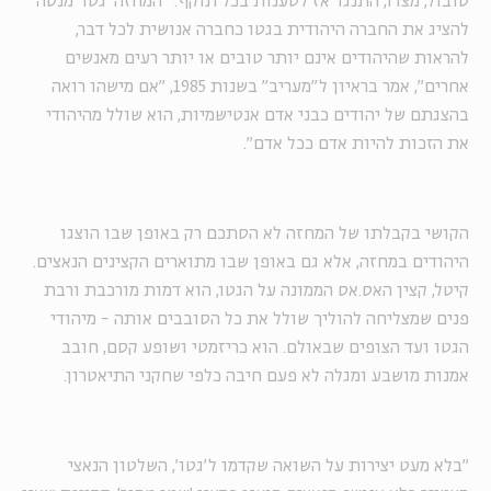
סובול, מצדו, התנגד אז לטענות בכל תוקף: "המחזה 'גטו' מנסה
להציג את החברה היהודית בגטו כחברה אנושית לכל דבר,
להראות שהיהודים אינם יותר טובים או יותר רעים מאנשים
אחרים", אמר בראיון ל"מעריב" בשנות 1985, "אם מישהו רואה
בהצגתם של יהודים כבני אדם אנטישמיות, הוא שולל מהיהודי
את הזכות להיות אדם ככל אדם".
הקושי בקבלתו של המחזה לא הסתכם רק באופן שבו הוצגו
היהודים במחזה, אלא גם באופן שבו מתוארים הקצינים הנאצים.
קיטל, קצין האס.אס הממונה על הגטו, הוא דמות מורכבת ורבת
פנים שמצליחה להוליך שולל את כל הסובבים אותה - מיהודי
הגטו ועד הצופים שבאולם. הוא כריזמטי ושופע קסם, חובב
אמנות מושבע ומגלה לא פעם חיבה כלפי שחקני התיאטרון.
"בלא מעט יצירות על השואה שקדמו ל'גטו', השלטון הנאצי