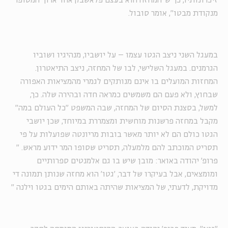
זיכרונותיו, כך ש"המחזה הוא בעצם פלאשבק אחד ארוך המסופר
מנקודת מבטו", אומר סובול.
במעגל השני ניצב הגטו עצמו – על יושביו, מנהיגיו ושוביו
הגרמנים. במעגל השלישי, לבו של המחזה, ניצב התיאטרון.
המחזות המועלים בו אינם מנותקים לגמרי מהמציאות האפורה
שבחוץ, ולא פעם הם משמשים כמראה חדה ובהירה שלה. כך,
למשל, בסצנת הסיום של המחזה, שבה המשפט "כל העולם במה"
מקבל במחזה פרשנות מוחשית ומצמררת במיוחד, שכן יושבי
הגטו כולם הם לא יותר מאשר בובות מריונטה שפועלות על פי
תסריט המוכתב להם מלמעלה, תסריט שסופו המר ידוע מראש.
"
פרופ' יהודה באואר: מובן שיש בו גם אלמנטים ספרותיים
ומומצאים, אבל בעיקרו של דבר, 'גטו' הוא מחזה שנותן תמונה די
מדויקת, לדעתי, של המציאות שהיתה באותם הימים בגטו וילנה
"