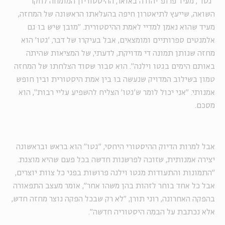
"גטו", מעיד פרופ' יהודה באואר, ההיסטוריון המומחה לחקר
השואה, שייעץ לתיאטרון חיפה בהעלאתו הראשונה של המחזה,
מעיד שהוא נאמן למדיי לאמת ההיסטורית. "מובן שיש בו גם
אלמנטים ספרותיים ומומצאים, אבל בעיקרו של דבר, 'גטו' הוא
מחזה שנותן תמונה די מדויקת, לדעתי, של המציאות שהיתה
באותם הימים בגטו וילנה". הוא סבור שסוד הצלחתו של המחזה
טמון בשילוב המדויק שנעשה בו בין אמת היסטורית ובין חופש
אמנותי. "אני יכול לומר ש'גטו' הצליח להשפיע עליי רבות", הוא
מסכם.
אבל למרות הדיוק ההיסטורי היחסי, "גטו" הוא בראש ובראשונה
יצירה אמנותית, שזוכה לפרשנות חדשה בכל פעם שהיא מוצגת.
"התמונות והתעודות מגטו וילנה פרושות בפני כל צוות יוצרים,
אבל כל אחד בוחר לזהות בהן משהו אחר", אומר מעצב התפאורה
בהפקה האחרונה, רוני תורן, "לא רק שבכל הפקה נוצר מחזה חדש,
אלא נכתבת על הבמה היסטוריה חדשה".