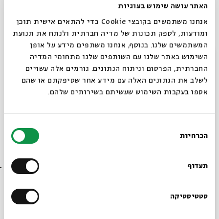
האתר עושה שימוש בעוגיות
אנחנו משתמשים בקובצי Cookie כדי להתאים אישית תוכן
ומודעות, לספק תכונות של מדיה חברתית ולנתח את תנועת
המשתמשים שלנו. בנוסף, אנחנו משתפים מידע על אופן
סגור
השימוש באתר שלנו עם השותפים שלנו מתחומי המדיה
החברתית, הפרסום וניתוח הנתונים. גורמים אלה עשויים
לשלב את הנתונים האלה עם מידע אחר שסיפקתם או שהם
אספו בעקבות השימוש שעשיתם בשירותים שלהם.
בחירת
הכרחיות
הסכמה
רוצים לדעת מה קורה
בבית אבי חי לפני כולם?
תעדוף
הרשמו לניוזלטר שלנו
סטטיסטיקה