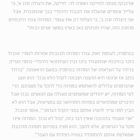
שדובקה פנתה לחייקה ואמרה לה: 'חייקה, את ניצולה סוג א', כי
עלייך אומרים שהצלת את 'הכבוד היהודי' בכך שהתנגדת. אבל
אני ניצולה סוג ב', כי הצלתי רק את עצמי'. המחזה עורר וויכוחים
מהסוג הזה, שהיו חנוקים כאן בארץ במשך שנים רבות".
בגרמניה, לעומת זאת, עורר המחזה תגובות אחרות לגמרי. סובול
נזכר בוויכוח שהתעורר בינו ובין העיתונאי היהודי-גרמני הנריק
ברודר על העלאתו של המחזה בגרמניה בפעם הראשונה. "ברודר
כתב אז ש'גטו היא ההצגה הנכונה לקהל הלא נכון'. הוא טען
שהגרמנים עלולים להשתמש במחזה כדי להקל על מצפונם. הרי
לפי המחזה, יש יהודים שמשתפים פעולה עם הנאצים. נכון שכל
הדברים שמתוארים במחזה התרחשו גם במציאות, אבל הוא לא
הבין למה צריך להציג אותם בפני הקהל הגרמני", אומר סובול,
"אני טענתי בתגובה שאין דבר כזה, 'קהל לא נכון'. המחזה אינו
מקל על הגרמנים, אלא להפך; הוא מציג בפניהם תמונה מורכבת
שמאלצת אותם להתמודד בצורה רצינית עם העבר".