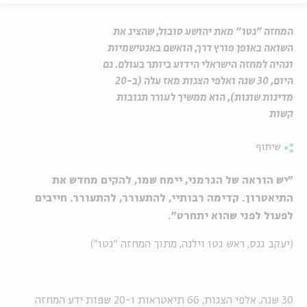
המחזה "גטו" מאת יהושע סובול, שהציג את
השואה באופן פורץ דרך, הואשם באנטישמיות
ונהיה למחזה הישראלי הידוע ביותר בעולם. גם
היום, 30 שנה ואלפי הצגות מאז עלה (ב-20
מדינות שונות), הוא ממשיך לעורר תגובות
קשות
שיתוף
"יש הוראה של הגרמני, יימח שמו, להקים מחדש את
התיאטרון. קדימה רבותיי, להתעורר, להתעורר. חייבים
לפעול לפני שהוא יתחרט".
(יעקב גנס, ראש גטו וילנה, מתוך המחזה "גטו")
30 שנה, אלפי הצגות, 66 תיאטראות ו-20 שפות ידע המחזה