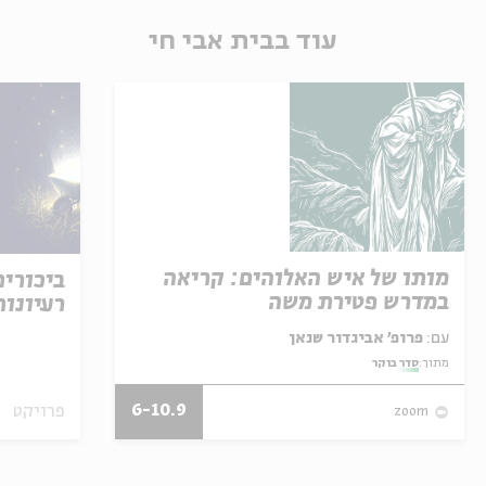
עוד בבית אבי חי
מותו של איש האלוהים: קריאה
ביכורי
במדרש פטירת משה
רעיונות
עם:
פרופ' אביגדור שנאן
מתוך:
סדר בוקר
6-10.9
פרויקט
zoom