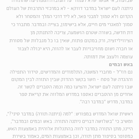
שבועות, אי אפשר שלא לעמוד על העובדה המפתיעה שהתורה
ניתנה לעם ישראל במדבר דווקא - לא במרכזי התרבות של העולם
הקדום ולא סמוך למבני פאר, לא ליד דרכי המלך והמסחר ולא
סמוך למאגרי מים חיים, אלא בישימון, בצייה ובמדבר. מתברר כי
דת חדשה, בשורה שטרם הושמעה, צריכה להתנתק מן
הציוויליזציה, ורק במקום פתוח, שאין בו כל מגבלות של מסורת
או חברה ושום מחויבויות לעבר או להווה, היא יכולה לצבור
עוצמה ולעצב את דמותה.
באש ובמים
גם חז"ל - מחברי המשנה, התלמודים והמדרשים, סידור התפילה
וההגדה של פסח - חשו בקשר ההדוק שבין התורה לבין המקום
שבו ניתנה לעם ישראל, והציעו כמה וכמה הסברים לקשר זה.
אחדים מן ההסברים נאספו במדרש המלווה את קריאת ספר
במדבר, מדרש "במדבר רבה".
ראשית שואל המדרש במפורש: "למה (ניתנה תורה) במדבר סיני?",
ומשיב כי "בשלושה דברים ניתנה התורה: באש ובמים ובמדבר",
היינו, מתן התורה במדבר לוּוה בהתגלות אלוהית באמצעות האש,
כמסופר בסיפור מתן תורה, וכן באמצעות המים, כאמור בשירת