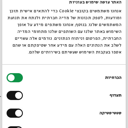
האתר עושה שימוש בעוגיות
מי שאיננו מניח לאחרים ליהנות ממה שלמד - אין תורתו תורת
אמת. המדבר הוא אזור שאין בו בעלות, שכל המוצא בו דבר זוכה
אנחנו משתמשים בקובצי Cookie כדי להתאים אישית תוכן
בו לעצמו, וכך צריך להיות תלמיד חכם אמיתי, המפזר תורתו לכל
ומודעות, לספק תכונות של מדיה חברתית ולנתח את תנועת
דכפין, בשפע ובחפץ לב.
המשתמשים שלנו. בנוסף, אנחנו משתפים מידע על אופן
סגור
השימוש באתר שלנו עם השותפים שלנו מתחומי המדיה
החברתית, הפרסום וניתוח הנתונים. גורמים אלה עשויים
לשלב את הנתונים האלה עם מידע אחר שסיפקתם או שהם
אספו בעקבות השימוש שעשיתם בשירותים שלהם.
בחירת
הכרחיות
הסכמה
רוצים לדעת מה קורה
בבית אבי חי לפני כולם?
תעדוף
הרשמו לניוזלטר שלנו
סטטיסטיקה