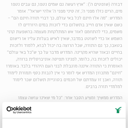
דבורה (שופטים ה'): "ארץ רעשה גם שמים נטפו, גם עבים נטפו
מים, הרים נזלו מפני ה', זה סיני מפני ה' אלהי ישראל". אומר
המדרש: "מה אלו חינם לכל באי עולם, כך דברי תורה חינם הם" -
כשם שאין אדם חייב בתשלום כדי לזכות במים היורדים לו
משמים, כדי להתחמם לאור אש המתלקחת מעצמה בהשפעת קרני
השמש או כדי לשוטט במדבר, שאין לאיש בעלות עליו או רישום
בטאבו, כך גם התורה, שכל הרוצה בה יכול לבוא, ללמוד ולזכות
בחיים ובאור שהיא מקרינה. המדרש מדבר על כך ש"כל באי עולם"
יכולים לזכות בה, כלומר, לפנינו תפיסה אוניברסלית ברורה,
האומרת כי התורה איננה מוגבלת לבני העם היהודי בלבד. באומרו
"חינם" מתכוון המדרש אף לומר כי אין לגבות כסף תמורת לימוד
תורה, ואכן זו עמדתם של חכמים בסוגיית תשלום שכר לימוד
למלמדי תורה ברבים.
המדרש ממשיך ומציע הסבר אחר: "כל מי שאינו עושה עצמו
כמדבר הפקר אינו יכול לקנות את החוכמה והתורה". רק הענו
והצנוע, שאינו דורש לעצמו דבר, המתיר לכל המעוניין לפלוש
לתחומו הרוחני וליהנות מידיעותיו ומכישוריו - רק הוא יכול
באמת לרכוש חוכמה ותורה. הגאוותן, השומר את חוכמתו לעצמו,