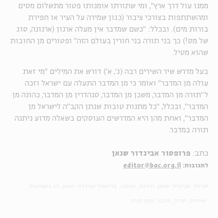
ממנו עול דרך ארץ", ומי שתורתו אומנותו פטור מתשלום מסים
ומהשתתפות בצורכי ציבור (כגון שמירה על העיר או חפירת
בורות מים). ובכלל: "כשם שמדבר אין מעלה ארנון (ארנונה, סוג
של מס!) כך בני תורה בני חורין בעולם הזה" ופטורים מן החובות
שהוא מטיל.
בעל מדרש שיר השירים רבה (ג', א') דורש את המילים "מי זאת
עולה מן המדבר" ואומר כי מן המדבר התעלה עם ישראל וזכה
ל"תורה מן המדבר, משכן מן המדבר, סנהדרין מן המדבר, כהונה מן
המדבר", ובכלל, "כל מתנות טובות שנתן הקב"ה לישראל מן
המדבר", ואחת מהן היא המדרשים העוסקים בשאלה מדוע ניתנה
תורה במדבר.
כתב:
פרופסור אביגדור שנאן
לתגובות:
editor@bac.org.il
תגיות:
אביגדור שנאן
יהדות
אמונה
פרוספור אביגדור שנאן
חג השבועות
שיוויון
תורה
מדבר
מתן תורה