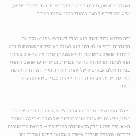
העולם. למעשה, תורתו כולה עוסקת לא רק בצד היהודי פנימה,
אלא בתכלית של העם היהודי כלפי אומות העולם.
"זה חידוש גדול מאוד. הוא בכלל לא נמצא במגרש הזה של
ההגדרות: דתי או לא דתי. הוא לעולם לא יגיד שהמטרה שלו היא
להחזיר אנשים בתשובה. זה לא מעסיק אותו. מה שחשוב בעיניו
הוא לפתח תפיסה חדשה של עבריות. מניטו טוען שהעם היהודי
בגלות מגלם אבטיפוס של זהות יהודית, ואילו הציונות והקמת
למדינת ישראל מבטאות חזרה לזהות עברית, שאותה צריך
לפתח".
ואולם החידושים של מניטו עסקו לא רק בעם היהודי ובשיבתו
לציון, אלא גם בשאלות אוניברסליות של מוסר ואתיקה. בשנות
ה-50 היה מניטו חלק מהאסכולה הפריזאית – קבוצת פילוסופים
יהודים-צרפתים שכללה אישים כעמנואל לוינס ואנדרה נהר.