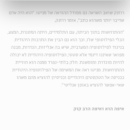
רוזנק שואב השראה גם ממודל ההוראה של מניטו. "הוא היה אדם
שדיבר יותר משהוא כתב", אומר רוזנק,
"ההתרחשות בתוך הכיתה, עם התלמידים, היתה המסגרת, המצע,
הכלי הפילוסופי שלו, וכך הוא גם הבין את התרבות היהודית.
בניגוד לפילוסופיה המערבית, שיש בה אנליזות, הגדרות, מבנה
מפואר שאיננו דינמי אלא סטטי, הפילוסופיה היהודית לא יכולה
להיות מוגדרת ומומשגת. חלק בלתי-נפרד ממנה הוא חוויית
ההתרחשות. מניטו ראה את המשימה של הפילוסופיה היהודית
ככניסה אל הטקסטים היהודיים וכניסיון להוציא מהם משהו
שאי-אפשר להוציא באופן אנליטי".
איפה הוא ואיפה הרב קוק