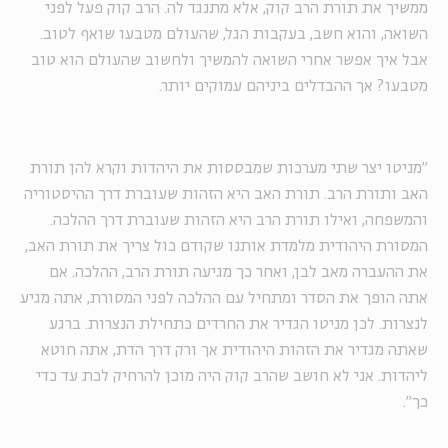
ממשיך את תורת הרב קוק, אלא מתנגד לה. הרב קוק פעל לפני
השואה, והוא חשב, בעקבות הגל, שהעולם מטבעו שואף לטוב.
אבל איך אפשר אחרי השואה להמשיך ולחשוב שהעולם הוא טוב
מטבעו? אך ההבדלים ביניהם עמוקים יותר.
"מניטו יצר שתי מערכות שמבססות את היהדות וקרא להן תורת
האב ותורת הרב. תורת האב היא הזהות שעוברת דרך ההיסטוריה
והמשפחה, ואילו תורת הרב היא הזהות שעוברת דרך ההלכה.
המסורת היהודית מלמדת אותנו שקודם כול צריך את תורת האב,
את ההעברה מאב לבן, ואחר כך מגיעה תורת הרב, ההלכה. אם
אתה הופך את הסדר ומתחיל עם ההלכה לפני המסורת, אתה מגיע
לנצרות. לכן מניטו הגדיר את החרדים כתחילת הנצרות. ברגע
שאתה מגדיר את הזהות היהודית אך ורק דרך הדת, אתה חוטא
ליהדות. אני לא חושב שהרב קוק היה מוכן להרחיק לכת עד כדי
כך".