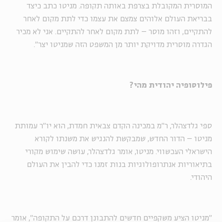
המוסרית המקובלת בצרפת באותה תקופה. מניטו כתב כיצד
בבריאת העולם אלוהים צמצם את עצמו כדי לתת מקום לאחר
להתקיים, וזהו מוסר – לתת מקום לאחר להתקיים. אני לא מכיר
הגדרה מוסרית מדויקת יותר מן המשפט הזה שמניטו יצר".
פילוסופיה יהודית מהי?
ספי גלדצהלר, ר"מ במכינה הקדם צבאית חמדת, הוא יו"ר עמותת
מניטו – הדור החדש, שמבקשת להנגיש את משנתו לקורא
הישראלי העכשווי. מניטו, אומר גלדצהלר, עושה שימוש מקורי
בתיאוריות אנתרופולוגיות בנות זמנו כדי להבין את העולם
היהודי.
"מניטו הציע משקפיים חדשים להתבונן דרכם על התקופה", אומר