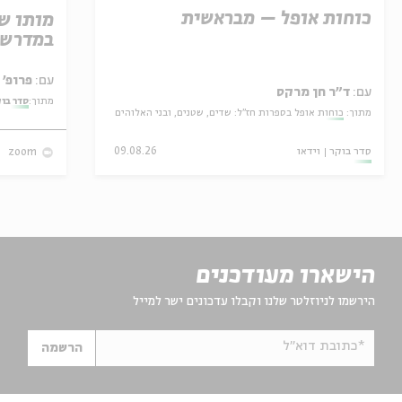
כוחות אופל – מבראשית
מותו ש
במדרש 
עם:
פרופ' אביגדור שנאן
עם:
ד"ר חן מרקס
מתוך:
סדר בו
מתוך:
כוחות אופל בספרות חז"ל: שדים, שטנים, ובני האלוהים
סדר בוקר
וידאו
09.08.26
zoom
הישארו מעודכנים
הירשמו לניוזלטר שלנו וקבלו עדכונים ישר למייל
*כתובת דוא"ל
הרשמה