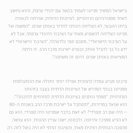
בישראל המשיך מניטו לעמוד בקשר עם יהודי צרפת, והוא נחשב
לאחד ממנהיגיהם הרוחניים. לציונות הדתית, שהיתה לכאורה
ביתו הטבעי, לא הצליחה הגותו לחדור באותן שנים. "המשנה של
מניטו הצליחה להשפיע מאוד על הציבור היהודי צרפתי, אבל לא
על הציבור הישראלי", מסכם ספי גלדצהלר, "הציבור הישראלי לא
ידע כל כך להכיל אותו, ובפרט ישיבת מרכז הרב. זו היתה
המציאות באותן שנים. היום זה משתנה".
פיבקו מביע עמדה קיצונית אפילו יותר ותולה את ההתעלמות
ממניטו בבתי המדרש של הציונות הדתית בעבר בזהותו
המזרחית. "ממתי נותנים בציונות הדתית למזרחים להיכנס?",
הוא שואל במרירות, "תסתכל על ישיבת מרכז הרב בשנות ה-80
– היה שם רב ספרדי? לא זאת בלבד שמניטו היה ספרדי; הוא גם
לא הגיע ממרכז אירופה. ולבסוף, ישנו עניין ההגות: הוא עושה
מהפכה הגותית רצינית מאוד, והציבור הדתי לא היה בשל לזה. רק