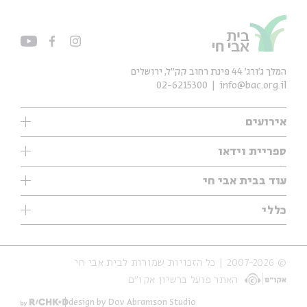
המלך ג'ורג' 44 פינת רחוב קק״ל, ירושלים
02-6215300
info@bac.org.il
אירועים
עיון
ספריית וידאו
אנגלית
ילדים
שיעורי בוקר
עוד בבית אבי חי
מוזיקה
מיוחדים
תערוכות
עיון
כללי
נוער
מיוחדים
מיוחדים
צרו קשר
ספרות ושירה
פודקאסטים מומלצים
ספרות ושירה
אודות
סדרות
כתבות
© 2007-2026 | כל הזכויות שמורות לבית אבי חי
הצהרת נגישות
אירועי עבר
קצה הקרחון
האתר פועל ברשיון אקו״ם
תנאי שימוש והצהרת פרטיות
אירועים בירושלים
על הדרך
חנות
ילדים
design by Dov Abramson Studio
מפלגת המחשבות