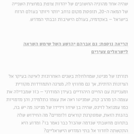
שהיה אחד מהוגיה החשובים של יהדות צרפת במחצית השנייה
של המאה ה-20, תופסת מקום נרחב יותר ויותר בעולם הרוח
בישראל – באקדמיה, בעולם הישיבות ובבתי המדרש.
קריאה נוספת: גם אברהם יהושע השל שימש השראה
לישראלים צעירים
תורתו של מניטו, שמחלחלת בשנים האחרונות לאיטה בעיקר אל
הציונות הדתית, אך גם מחווץ לה, מציגה התמודדות מקורית
ומעניינת עם החיים היהודיים בעידן המודרני – כזו שמבדילה את
עצמה הן מהרב קוק, שמניטו ראה את עצמו כתלמידו, והן מדמויות
כמו עמנואל לוינס, שהיה בן שיחו וידידו של מניטו. מה יש בה,
בהגות הזאת, שמסקרנת קוראים ולומדים? מה החידוש שלה
בתחום מחשבתי שנדמה שהכול כבר נאמר בו? ומדוע היא
התקשתה לחדור אל בתי המדרש הישראליים?