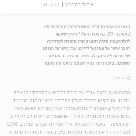
אריאל הורוביץ
21.11.17
הוא היה אחד מהוגיה החשובים של יהדות צרפת
במאה ה-20, בן העדה האלג'יראית ששאף
להלחים בין מזרח ומערב ובין מסורת למודרנה
וחבר אישי של עמנואל לוינס. אבל בישראל הגותו
של מניטו לא התקבלה ממש. עכשיו זה אט אט
משתנה, בזכות דור צעיר שצמא לרענן את הקנון
שיתוף
המאה ה-20 ידעה שורה של הוגים יהודים שהתמודדו, כל אחד
בדרכו, עם הקיום היהודי בעידן המודרני: הראי"ה קוק, הרב י"ד
סולוביצ'יק, ישעיהו ליבוביץ, מרדכי קפלן, אברהם יהושע השל.
בקצה השורה המכובדת הזאת – שהשמות שהוזכרו הם רק חלק
קטן ממנה – נמצא הוגה נוסף, אולי האחרון שבהם, שמת ב-1996:
הרב יהודה ליאון אשכנזי (מניטו). בשנים האחרונות הגותו של מי