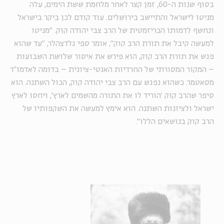
בסוף שנות ה-60, זמן קצר לאחר מלחמת ששת הימים, עלה
מניטו לישראל והתיישב בירושלים. עוד קודם לכן ביקר בישראל
ונחשף לדמותו הכריזמטית של הרב צבי יהודה קוק. "מניטו
למעשה קיבל את תורת הרב קוק", אומר ספי גלדצהלר, "עד שהוא
פגש את תורת הרב קוק, הוא פירש את איסור שלושת השבועות
– המקור המסורתי של החרדיות האנטי-ציונית – בדומה לאדמו"ר
מסאטמר. כשהוא נפגש עם הרב צבי יהודה קוק, הכול השתנה. הוא
סיפר שהרב קוק 'הוריד לו את התורה מהשמים לארץ', ויחסו לארץ
ישראל ולציונות השתנה. הוא אימץ למעשה את השקפותיו של
הרב קוק בנושאים הללו".