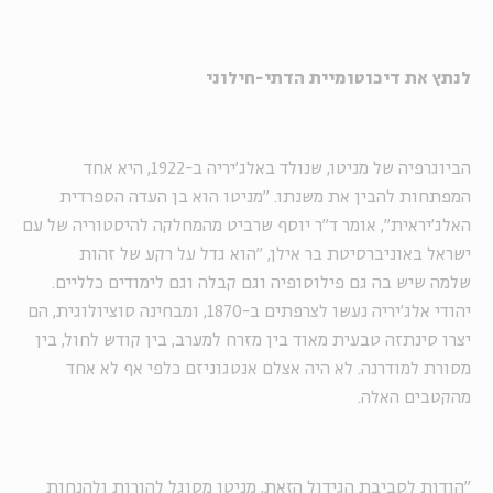
לנתץ את דיכוטומיית הדתי-חילוני
הביוגרפיה של מניטו, שנולד באלג'יריה ב-1922, היא אחד
המפתחות להבין את משנתו. "מניטו הוא בן העדה הספרדית
האלג'יראית", אומר ד"ר יוסף שרביט מהמחלקה להיסטוריה של עם
ישראל באוניברסיטת בר אילן, "הוא גדל על רקע של זהות
שלמה שיש בה גם פילוסופיה וגם קבלה וגם לימודים כלליים.
יהודי אלג'יריה נעשו לצרפתים ב-1870, ומבחינה סוציולוגית, הם
יצרו סינתזה טבעית מאוד בין מזרח למערב, בין קודש לחול, בין
מסורת למודרנה. לא היה אצלם אנטגוניזם כלפי אף לא אחד
מהקטבים האלה.
"הודות לסביבת הגידול הזאת, מניטו מסוגל להורות ולהנחות