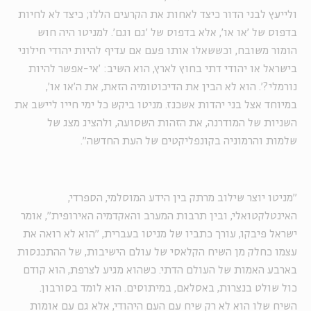
ולייעץ לבני הדור כיצד לאחות את הקרעים הללו; כיצד לא לחיות
בדפוס של 'או או', אלא בדפוס של 'גם וגם'. למניטו היה חוש
הומור משובח, וכששאלו אותו פעם אם עדיף להיות יהודי חילוני
בישראל או יהודי דתי בחוץ לארץ, הוא השיב: 'אי-אפשר להיות
נורמלי?'. הוא לא הבין את הדיכוטומיה הזאת, את ה'או או',
במיוחד אצל בני יהדות אשכנז. מניטו ביקש כל ימי חייו ליישב את
השניות של המודרנה, את הזהות השסועה, ולהציג מצג של
שלמות והרמוניה בקונפליקטים של העת החדשה".
"מניטו יוצר שילוב מרתק בין הידע המוסלמי, הספרדי,
האינטלקטואלי, ובין תרבות המערב והאקדמיה האירופית", אומר
ישראל פיבקו, עורך כתביו של מניטו בעברית, "הוא לא רואה את
עצמו כחלק מן השיח הקלאסי של עולם הישיבות, של ההתכנסות
בארבע האמות של העולם הדתי. כשהוא מגיע לצרפת, הוא קודם
כול שולט בנצרות, באסלאם, במיתוסים. הוא לומד בסורבון.
השיח שלו הוא לא רק שיח עם העם היהודי, אלא גם עם אומות