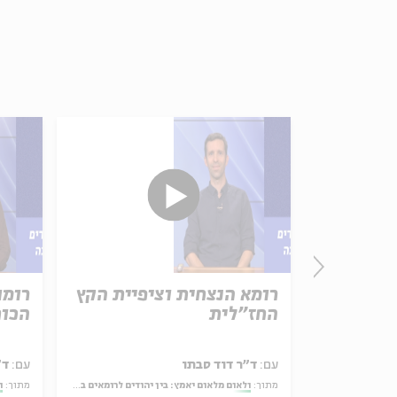
אל
רומא הנצחית וציפיית הקץ
רומו
החז"לית
הכוח
ר
עם:
ד״ר דוד סבתו
עם:
ד״
וליטית של הרב אליהו בן אמוזג
מתוך:
ולאום מלאום יאמץ: בין יהודים לרומאים במדרש בראשית רבה
מתוך:
ו