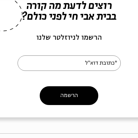
רוצים לדעת מה קורה
בבית אבי חי לפני כולם?
הרשמו לניוזלטר שלנו
חת העמים
ריבונות, התגלות
*כתובת דוא"ל
ומהפכה
"ר גבריאל אבן-צור
עם:
ד"ר גבריאל אבן-צור
לאומיות, יהדות ואנושות: פרקים בתיאולוגיה הפוליטית של הרב אליהו בן אמוזג
מתוך:
לאומיות, יהדות ואנושות: פרקים בתיאולוגיה הפוליטית של הרב אליהו בן
הרשמה
וקר
וידאו
02.06.26
סדר בוקר
וידאו
06.26