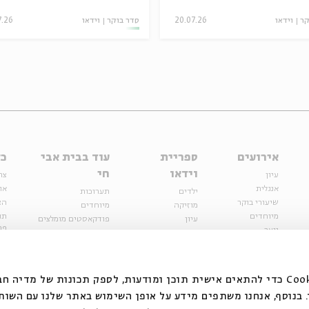
קר
וידאו
20.07.26
סדר בוקר
וידאו
7.26
אירועים
ספריית
עוד בבית אבי
כל
וידאו
חי
עיון
צר
אנגלית
או
ילדים
תערוכות
שיעורי בוקר
הצ
מוזיקה
מיוחדים
מיוחדים
תנ
עיון
פודקאסטים מומלצים
פר
נוער
מיוחדים
כתבות
חנ
ספרות ושירה
ספרות ושירה
קצה הקרחון
סדרות
על הדרך
אירועי עבר
מפלגת המחשבות
אנחנו משתמשים בקובצי Cookie כדי להתאים אישית תוכן ומודעות, לספק תכונות של מ
אירועים
בנוסף, אנחנו משתפים מידע על אופן השימוש באתר שלנו עם השות
בירושלים