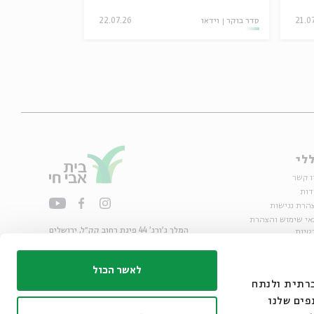
21.0
סדר בוקר
וידאו
22.07.26
סדר בוקר
וידאו
לי
ו קשר
דות
הרת נגישות
אי שימוש והצהרת
המלך ג'ורג' 44 פינת רחוב קק״ל, ירושלים
טיות
02-6215300
ות
info@bac.org.il
לאשר הכול
דיה חברתית ולנתח
פים שלנו