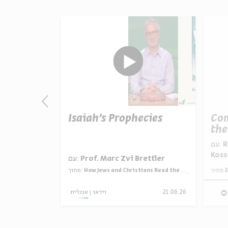
Two
Isaiah’s Prophecies
Com
ories
the
עם:
Rabbi Meesh Hammer-
Koss
rettler
עם:
Prof. Marc Zvi Brettler
 Read the Bible
מתוך:
How Jews and Christians Read the Bible
מתוך:
E
28.06.26
אנגלית
וידאו
21.06.26