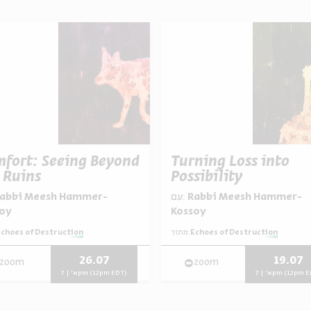
fort: Seeing Beyond
Turning Loss into
 Ruins
Possibility
עם:
Rabbi Meesh Hammer-
oy
Kossoy
choes of Destruction
מתוך:
Echoes of Destruction
26.07
19.07
zoom
zoom
א' | 7pm (12pm
א' | 7pm (12pm EDT)