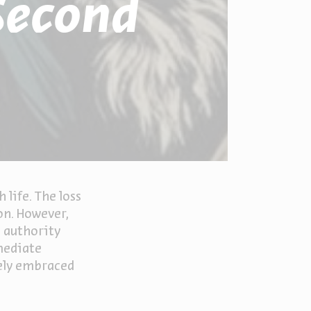
Second
 life. The loss
on. However,
d authority
mmediate
tely embraced