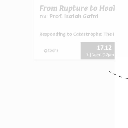
From Rupture to Healing
עם:
Prof. Isaiah Gafni
Responding to Catastrophe: The Impact
מתוך:
17.12
zoom
א' | 7pm (12pm EST)