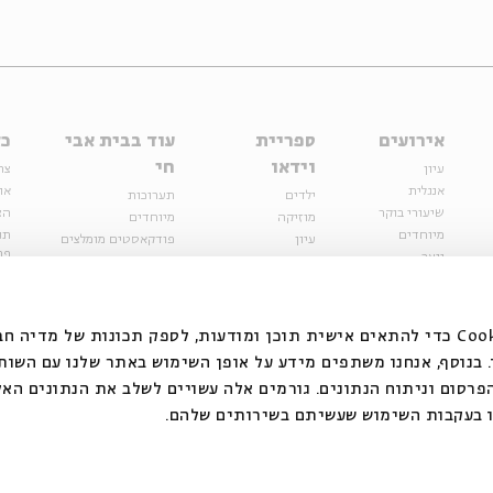
אירועים
ספריית
עוד בבית אבי
כל
וידאו
חי
עיון
צר
אנגלית
או
ילדים
תערוכות
שיעורי בוקר
הצ
מוזיקה
מיוחדים
מיוחדים
תנ
עיון
פודקאסטים מומלצים
פר
נוער
מיוחדים
כתבות
חנ
ספרות ושירה
ספרות ושירה
קצה הקרחון
סדרות
על הדרך
אירועי עבר
מפלגת המחשבות
אנחנ Cookie כדי להתאים אישית תוכן ומודעות, לספק תכונות של מדיה חברתית ולנתח
אירועים
בנוסף, אנחנו משתפים מידע על אופן השימוש באתר שלנו עם השות
בירושלים
ילדים
רסום וניתוח הנתונים. גורמים אלה עשויים לשלב את הנתונים האל
מוזיקה
ו בעקבות השימוש שעשיתם בשירותים שלהם
הרצאות בזום