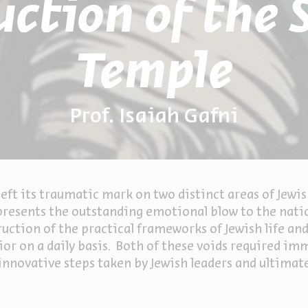
uction of the 
Temple
Prof. Isaiah Gafni
ft its traumatic mark on two distinct areas of Jewish
represents the outstanding emotional blow to the nati
uction of the practical frameworks of Jewish life an
ior on a daily basis. Both of these voids required i
h innovative steps taken by Jewish leaders and ultima