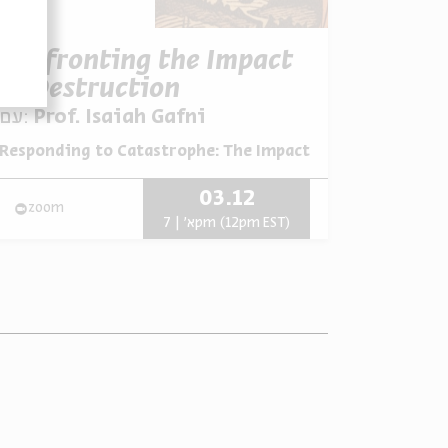
Confronting the Impact
of Destruction
עם:
Prof. Isaiah Gafni
Responding to Catastrophe: The Impact of the Destructi
מתוך:
03.12
zoom
א' | 7pm (12pm EST)