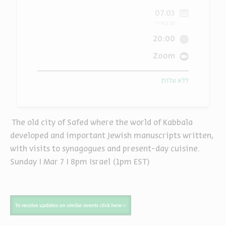
07.03
ה
אנגלית
מיוחדי
כג באדר
20:00
Zoom
ללא עלות
The old city of Safed where the world of Kabbala
developed and important Jewish manuscripts written,
with visits to synagogues and present-day cuisine.
Sunday I Mar 7 I 8pm Israel (1pm EST)