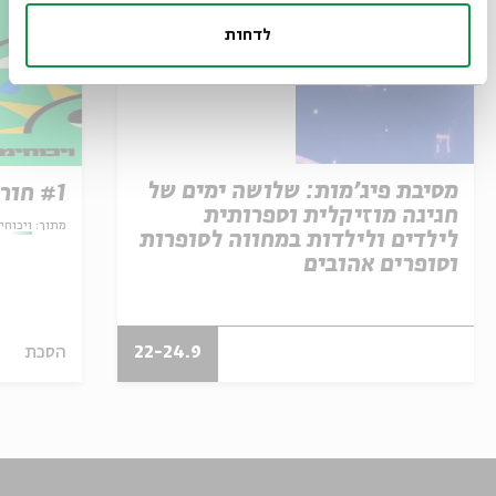
לדחות
מסיבת פיג'מות: שלושה ימים של
#1 חורף או קיץ?
חגיגה מוזיקלית וספרותית
מתוך:
ויכוחי
לילדים ולילדות במחווה לסופרות
וסופרים אהובים
22-24.9
הסכת