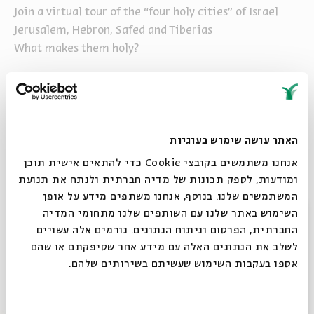
Join a virtual tour of the “four holy cities” of Israel
Jerusalem, Hebron, Safed and Tiberias
What makes them holy?
האתר עושה שימוש בעוגיות
אנחנו משתמשים בקובצי Cookie כדי להתאים אישית תוכן
ומודעות, לספק תכונות של מדיה חברתית ולנתח את תנועת
שיתוף
הוספה ליומן
הרשמה לאירועים דומים
המשתמשים שלנו. בנוסף, אנחנו משתפים מידע על אופן
סגור
השימוש באתר שלנו עם השותפים שלנו מתחומי המדיה
החברתית, הפרסום וניתוח הנתונים. גורמים אלה עשויים
תגיות:
Ami Braun
Virtual Historical Tours
virtual tours
Hebron
לשלב את הנתונים האלה עם מידע אחר שסיפקתם או שהם
אספו בעקבות השימוש שעשיתם בשירותים שלהם.
אירועים נוספים בסדרה
בחירת