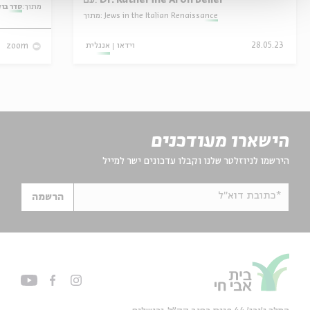
Dr. Katherine Aron Beller
עם:
מתוך:
סדר בו
Jews in the Italian Renaissance
מתוך:
28.05.23
וידאו
אנגלית
zoom
הישארו מעודכנים
הירשמו לניוזלטר שלנו וקבלו עדכונים ישר למייל
*כתובת דוא"ל
הרשמה