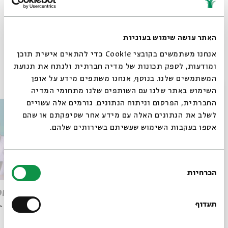
Jews in the Italian Renaissance
שיתוף
האתר עושה שימוש בעוגיות
אנחנו משתמשים בקובצי Cookie כדי להתאים אישית תוכן
ומודעות, לספק תכונות של מדיה חברתית ולנתח את תנועת
פרקים נוספים בסדרה
המשתמשים שלנו. בנוסף, אנחנו משתפים מידע על אופן
סגור
השימוש באתר שלנו עם השותפים שלנו מתחומי המדיה
החברתית, הפרסום וניתוח הנתונים. גורמים אלה עשויים
לשלב את הנתונים האלה עם מידע אחר שסיפקתם או שהם
אספו בעקבות השימוש שעשיתם בשירותים שלהם.
בחירת
הכרחיות
הסכמה
רוצים לדעת מה קורה
Artists, Patrons and the
women
בבית אבי חי לפני כולם?
Visual Arts
תעדוף
Dr. Katherine Aron Beller
עם: