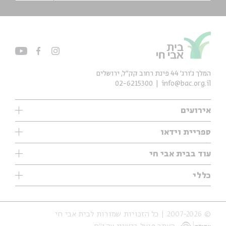
המלך ג'ורג' 44 פינת רחוב קק״ל, ירושלים
02-6215300
info@bac.org.il
אירועים
עיון
ספריית וידאו
אנגלית
ילדים
שיעורי בוקר
עוד בבית אבי חי
מוזיקה
מיוחדים
תערוכות
עיון
כללי
נוער
מיוחדים
מיוחדים
צרו קשר
ספרות ושירה
פודקאסטים מומלצים
ספרות ושירה
אודות
סדרות
כתבות
© 2007-2026 | כל הזכויות שמורות לבית אבי חי
הצהרת נגישות
אירועי עבר
קצה הקרחון