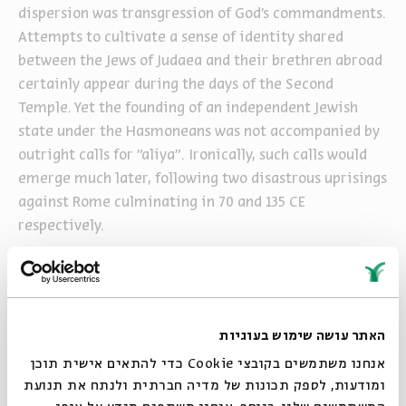
dispersion was transgression of God's commandments.
Attempts to cultivate a sense of identity shared
between the Jews of Judaea and their brethren abroad
certainly appear during the days of the Second
Temple. Yet the founding of an independent Jewish
state under the Hasmoneans was not accompanied by
outright calls for "aliya". Ironically, such calls would
emerge much later, following two disastrous uprisings
against Rome culminating in 70 and 135 CE
respectively.
CLICK TO DOWNLOAD THE SOURCE SHEET
The Book of Esther is not the only literary reflection
האתר עושה שימוש בעוגיות
on the life and challenges that Jews confronted in the
אנחנו משתמשים בקובצי Cookie כדי להתאים אישית תוכן
diaspora of the Second Temple Period. Following a
ומודעות, לספק תכונות של מדיה חברתית ולנתח את תנועת
general introduction, this series will discuss two less