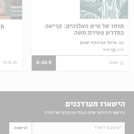
מותו של איש האלוהים: קריאה
eh
במדרש פטירת משה
עם:
פרופ' אביגדור שנאן
מתוך:
סדר בוקר
6-10.9
03.01.24
zoom
הישארו מעודכנים
הירשמו לניוזלטר שלנו וקבלו עדכונים ישר למייל
*כתובת דוא"ל
הרשמה