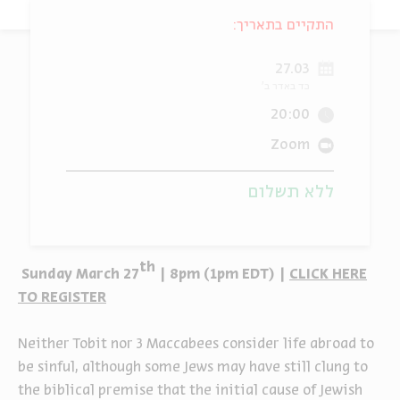
התקיים בתאריך:
ה
אנגלית
מיוחדי
27.03
כד באדר ב'
20:00
Zoom
ללא תשלום
th
Sunday March 27
| 8pm (1pm EDT) |
CLICK HERE
TO REGISTER
Neither Tobit nor 3 Maccabees consider life abroad to
be sinful, although some Jews may have still clung to
the biblical premise that the initial cause of Jewish