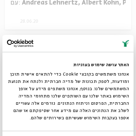
Andreas Lehnertz, Albert Kohn, Pro
עם:
28.06.20
האתר עושה שימוש בעוגיות
אנחנו משתמשים בקובצי Cookie כדי להתאים אישית תוכן
ומודעות, לספק תכונות של מדיה חברתית ולנתח את תנועת
המשתמשים שלנו. בנוסף, אנחנו משתפים מידע על אופן
סגור
השימוש באתר שלנו עם השותפים שלנו מתחומי המדיה
החברתית, הפרסום וניתוח הנתונים. גורמים אלה עשויים
Economy, Crisis and the Jews Evidence
לשלב את הנתונים האלה עם מידע אחר שסיפקתם או שהם
from Before and After the Black Death
אספו בעקבות השימוש שעשיתם בשירותים שלהם.
Nureet Dermer, Aviya Doron, Dr. Ne
עם: