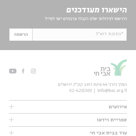
הישארו מעודכנים
הירשמו לניוזלטר שלנו וקבלו עדכונים ישר למייל
*כתובת דוא"ל
הרשמה
המלך ג'ורג' 44 פינת רחוב קק״ל, ירושלים
02-6215300
info@bac.org.il
אירועים
עיון
ספריית וידאו
אנגלית
ילדים
שיעורי בוקר
עוד בבית אבי חי
מוזיקה