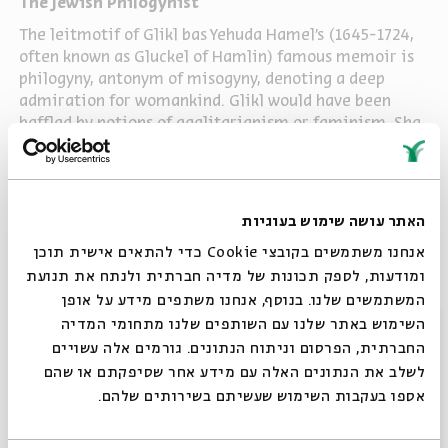
The Jewish Philogynist
The leitmotif of Glikl bas Yehuda Hamel's (1645-1724,
often known as Gluckel of Hamlin) famous memoir is
philogyny, antonym of misogyny, denoting a deep
admiration for womankind. Glikl would have been
baffled by notions of egalitarianism or feminism. She
lived in a society of acknowledged hierarchies, with
men, the patriarchy, the ruling one. Glikl subtly argued
that men might not be entitled to such elevated
status, while women deserved a higher rank than was
האתר עושה שימוש בעוגיות
assigned to them.
אנחנו משתמשים בקובצי Cookie כדי להתאים אישית תוכן
ומודעות, לספק תכונות של מדיה חברתית ולנתח את תנועת
המשתמשים שלנו. בנוסף, אנחנו משתפים מידע על אופן
סגור
השימוש באתר שלנו עם השותפים שלנו מתחומי המדיה
שיתוף
החברתית, הפרסום וניתוח הנתונים. גורמים אלה עשויים
לשלב את הנתונים האלה עם מידע אחר שסיפקתם או שהם
אספו בעקבות השימוש שעשיתם בשירותים שלהם.
פרקים נוספים בסדרה