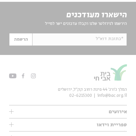
הישארו מעודכנים
הירשמו לניוזלטר שלנו וקבלו עדכונים ישר למייל
*כתובת דוא"ל
הרשמה
המלך ג'ורג' 44 פינת רחוב קק״ל, ירושלים
02-6215300
info@bac.org.il
אירועים
עיון
ספריית וידאו
אנגלית
ילדים
שיעורי בוקר