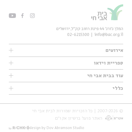
המלך ג'ורג' 44 פינת רחוב קק״ל, ירושלים
02-6215300
info@bac.org.il
אירועים
עיון
ספריית וידאו
אנגלית
ילדים
שיעורי בוקר
עוד בבית אבי חי
מוזיקה
מיוחדים
תערוכות
עיון
כללי
נוער
מיוחדים
מיוחדים
צרו קשר
ספרות ושירה
פודקאסטים מומלצים
ספרות ושירה
אודות
סדרות
כתבות
© 2007-2026 | כל הזכויות שמורות לבית אבי חי
הצהרת נגישות
אירועי עבר
קצה הקרחון
האתר פועל ברשיון אקו״ם
תנאי שימוש והצהרת פרטיות
אירועים בירושלים
על הדרך
חנות
ילדים
design by Dov Abramson Studio
מפלגת המחשבות