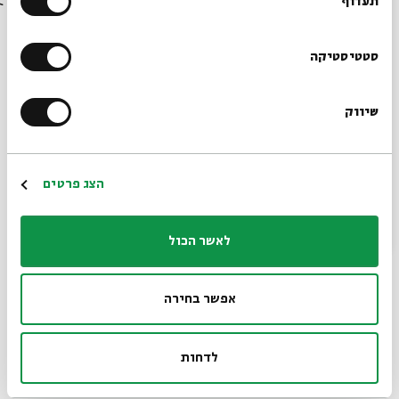
בבית אבי חי לפני כולם?
תעדוף
הרשמו לניוזלטר שלנו
סטטיסטיקה
If only you were beside me
שיווק
*כתובת דוא"ל
12.01.21
כתבה
אנגלית
הרשמה
הצג פרטים
לאשר הכול
אפשר בחירה
לדחות