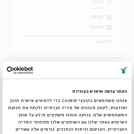
28.01
טו בשבט
ה
אנגלית
מיוחדי
20:00
Zoom
ללא עלות
Biblical poetry, the rabbinic approach to the "ten
songs of the Torah" and the redemptive quality of
poetry and singing in the Jewish tradition.
Thursday I Jan. 28
I 8pm Israel (1pm EST)
האתר עושה שימוש בעוגיות
אנחנו משתמשים בקובצי Cookie כדי להתאים אישית תוכן
ומודעות, לספק תכונות של מדיה חברתית ולנתח את תנועת
המשתמשים שלנו. בנוסף, אנחנו משתפים מידע על אופן
סגור
השימוש באתר שלנו עם השותפים שלנו מתחומי המדיה
שיתוף
הוספה ליומן
הרשמה לאירועים דומים
החברתית, הפרסום וניתוח הנתונים. גורמים אלה עשויים