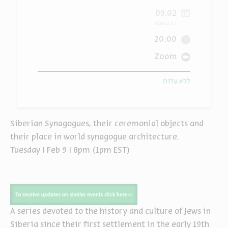
09.02
ה
אנגלית
מיוחדי
כז בשבט
20:00
Zoom
ללא עלות
Siberian Synagogues, their ceremonial objects and
their place in world synagogue architecture.
Tuesday I Feb 9 I 8pm (1pm EST)
A series devoted to the history and culture of Jews in
Siberia since their first settlement in the early 19th