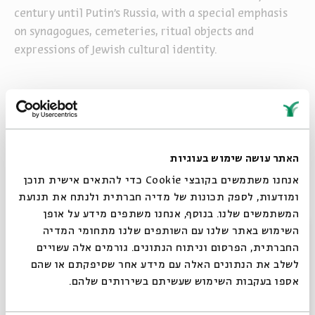
century until Putin’s Russia, with a special emphasis
on synagogues, cemeteries, ritual objects and
expressions of Jewish cultural identity.
האתר עושה שימוש בעוגיות
אנחנו משתמשים בקובצי Cookie כדי להתאים אישית תוכן
שיתוף
הוספה ליומן
הרשמה לאירועים דומים
ומודעות, לספק תכונות של מדיה חברתית ולנתח את תנועת
המשתמשים שלנו. בנוסף, אנחנו משתפים מידע על אופן
סגור
השימוש באתר שלנו עם השותפים שלנו מתחומי המדיה
תגיות:
jewish history
Dr. Vladimir Levin
history
Russian Jews
החברתית, הפרסום וניתוח הנתונים. גורמים אלה עשויים
sinagogue
Jewish settlement in Siberia
Dr. Anna Berezin
לשלב את הנתונים האלה עם מידע אחר שסיפקתם או שהם
sinagogues in Siberia
אספו בעקבות השימוש שעשיתם בשירותים שלהם.