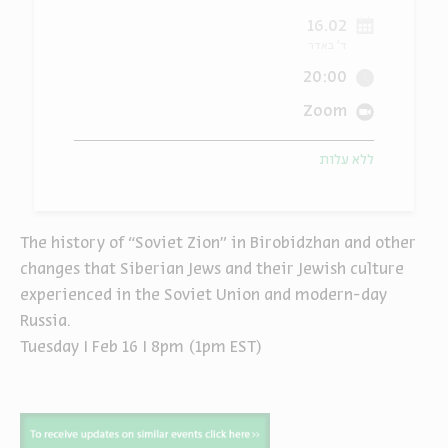
16.02
ה
אנגלית
מיוחדי
ד' באדר
20:00
Zoom
ללא עלות
The history of “Soviet Zion” in Birobidzhan and other
changes that Siberian Jews and their Jewish culture
experienced in the Soviet Union and modern-day
Russia.
Tuesday I Feb 16 I 8pm (1pm EST)