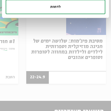
לדחות
מסיבת פיג'מות: שלושה ימים של
#1 חורף או קיץ?
חגיגה מוזיקלית וספרותית
מתוך:
ויכוחי
לילדים ולילדות במחווה לסופרות
וסופרים אהובים
22-24.9
הסכת