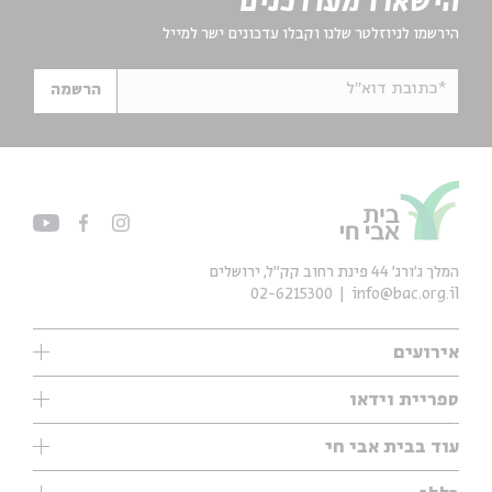
הישארו מעודכנים
הירשמו לניוזלטר שלנו וקבלו עדכונים ישר למייל
*כתובת דוא"ל
הרשמה
המלך ג'ורג' 44 פינת רחוב קק״ל, ירושלים
02-6215300
info@bac.org.il
אירועים
עיון
ספריית וידאו
אנגלית
ילדים
שיעורי בוקר
עוד בבית אבי חי
מוזיקה
מיוחדים
תערוכות
עיון