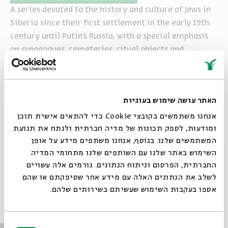
A series devoted to the history and culture of Jews in
Siberia since their first settlement in the early 19th
century until Putin’s Russia, with a special emphasis
on synagogues, cemeteries, ritual objects and
expressions of Jewish cultural identity.
האתר עושה שימוש בעוגיות
אנחנו משתמשים בקובצי Cookie כדי להתאים אישית תוכן
ומודעות, לספק תכונות של מדיה חברתית ולנתח את תנועת
המשתמשים שלנו. בנוסף, אנחנו משתפים מידע על אופן
סגור
השימוש באתר שלנו עם השותפים שלנו מתחומי המדיה
שיתוף
הוספה ליומן
הרשמה לאירועים דומים
החברתית, הפרסום וניתוח הנתונים. גורמים אלה עשויים
לשלב את הנתונים האלה עם מידע אחר שסיפקתם או שהם
אספו בעקבות השימוש שעשיתם בשירותים שלהם.
אירועים נוספים בסדרה
בחירת