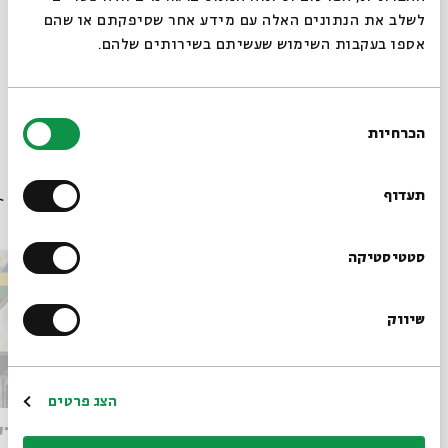
שיתוף
הוספה ליומן
הרשמה לאירועים דומים
לשלב את הנתונים האלה עם מידע אחר שסיפקתם או שהם
אספו בעקבות השימוש שעשיתם בשירותים שלהם.
תגיות:
מאיירים לילדים
אירוע אונליין לילדים
תרבות ילדים
ZOOM
זום
חרבות ברזל
בחירת
הכרחיות
הסכמה
רוצים לדעת מה קורה
בבית אבי חי לפני כולם?
תעדוף
עוד בבית אבי חי
הרשמו לניוזלטר שלנו
סטטיסטיקה
שיווק
*כתובת דוא"ל
הרשמה
הצג פרטים
מותו של איש האלוהים: קריאה
מאחורי