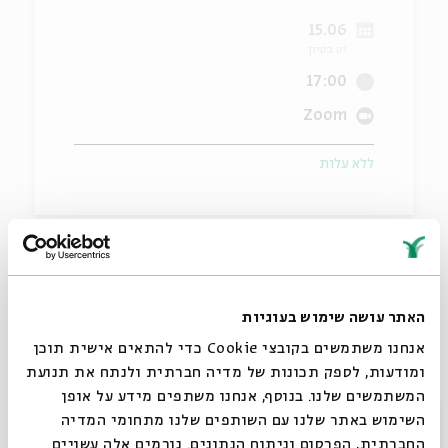
15.06
ה
אנגלית
מיוחדי
יט בסיון
17:00
Zoom
ללא עלות
בשעות שאנחנו שוב מכונסים בבית, בית אבי חי מזמין אתכם
לכתת אמן עם המאייר רמי טל (כראמל).
בסדנה נגלה זוויות חדשות לבית שחשבנו שאנחנו כבר מכירים
האתר עושה שימוש בעוגיות
– בהשראת השיר "קופסא ולא יותר" של דתיה בן דור.
אנחנו משתמשים בקובצי Cookie כדי להתאים אישית תוכן
מה צריך? רק דפים, עיפרון, מחק וצבעים שאוהבים.
ומודעות, לספק תכונות של מדיה חברתית ולנתח את תנועת
אנחנו נדאג לשאר – הקסם כבר מחכה.
המשתמשים שלנו. בנוסף, אנחנו משתפים מידע על אופן
סגור
השימוש באתר שלנו עם השותפים שלנו מתחומי המדיה
החברתית, הפרסום וניתוח הנתונים. גורמים אלה עשויים