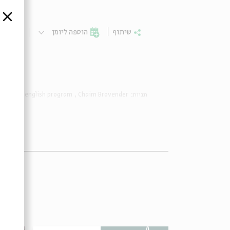
סגור
שיתוף
הוספה ליומן
הרשמ
lecture
english program
Chaim Brovender
תגיות: