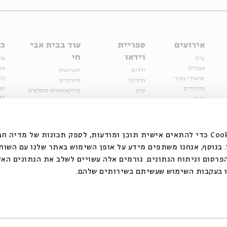
אירועים
ספריית
עוד בבית אבי
כל
וידאו
חי
עיון
צר
אנגלית
או
ילדים
תערוכות
שיעורי בוקר
הצ
מוזיקה
מיוחדים
מיוחדים
תנ
עיון
פודקאסטים מומלצים
פר
נוער
מיוחדים
כתבות
חנ
ספרות ושירה
ספרות ושירה
קצה הקרחון
סדרות
על הדרך
אירועי עבר
מפלגת המחשבות
אנחנ Cookie כדי להתאים אישית תוכן ומודעות, לספק תכונות של מדיה חברתית ולנתח
אירועים
בנוסף, אנחנו משתפים מידע על אופן השימוש באתר שלנו עם השות
בירושלים
ילדים
רסום וניתוח הנתונים. גורמים אלה עשויים לשלב את הנתונים האל
מוזיקה
ו בעקבות השימוש שעשיתם בשירותים שלהם
הרצאות בזום
האתר פועל ברשיון אק