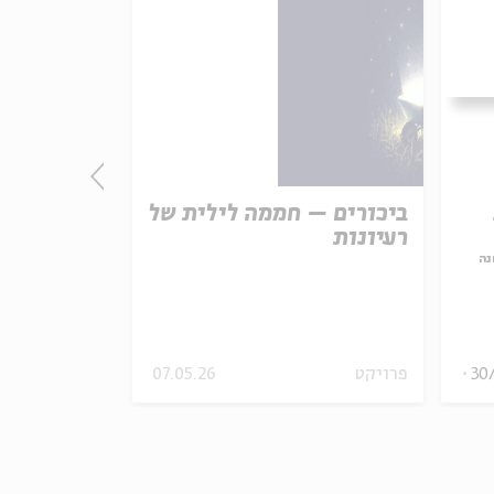
onism,
ביכורים – חממה לילית של
Kabbalah
רעיונות
נה
tzer
07.05.26
פרויקט
30
02.02.25