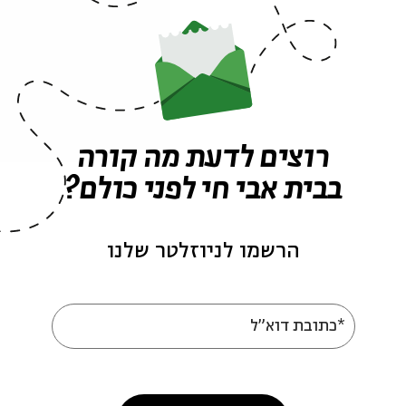
ה לאירועים דומים
רוצים לדעת מה קורה
judaism
Rabbi Dr. Chaim Brovender
english 
בבית אבי חי לפני כולם?
הרשמו לניוזלטר שלנו
*כתובת דוא"ל
עוד בבית אבי חי