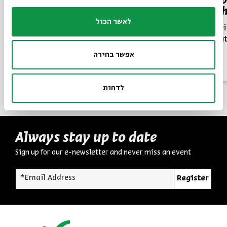
Shabb
Hopes
Avi C
לאשר הכול
Dr. Jonnie Schnytzer
Beit Avi
Shabbat
Series:
The Kabbalistic Birth Pangs of Zionism
neighbor
אפשר בחירה
Video
English
February 09,
Project
Programs
2025
לדחות
Always stay up to date
Sign up for our e-newsletter and never miss an event
*Email Address
Register