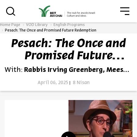
גור
סגור
Home Page
VOD Library
English Programs
Pesach: The Once and Promised Future Redemption
Pesach: The Once and
Always be in the know about
Promised Future
BEIT AVI CHAI’s programs!
Redemption
With:
Rabbis Irving Greenberg, Meesh Hammer-Kossoy
April 06, 2025
8 Nisan
*Email Address
Register