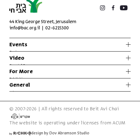
44 King George Street, Jerusalem
info@bac.org.il
02-6215300
Events
Series
Video
Past Programs
Special Programs
For More
Music
Exhibitions
General
Articles
Who We Are
Specials
Accessibility Declaration
© 2007-2026 | All rights reserved to Beit Avi Chai
Terms of Usage & Privacy
The website is operating under licenses from ACUM
design by Dov Abramson Studio