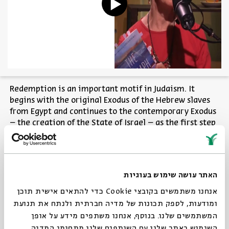
Redemption is an important motif in Judaism. It
begins with the original Exodus of the Hebrew slaves
from Egypt and continues to the contemporary Exodus
– the creation of the State of Israel – as the first step
of the Divine promise to liberate all of humanity.
In light of Rabbi Greenberg’s new book, “The Triumph
האתר עושה שימוש בעוגיות
of Life: A Narrative Theology of Judaism”, we will
explore the liberation from slavery as partial
אנחנו משתמשים בקובצי Cookie כדי להתאים אישית תוכן
fulfillment of the ultimate goal of the Jewish covenant
ומודעות, לספק תכונות של מדיה חברתית ולנתח את תנועת
with God – the victory over all the enemies of life:
המשתמשים שלנו. בנוסף, אנחנו משתפים מידע על אופן
poverty, hunger, oppression, war and sickness, with the
השימוש באתר שלנו עם השותפים שלנו מתחומי המדיה