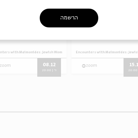
הרשמה
 Complaining
Appeals of the Teach
sband
nters with Maimonides: Jewish Women in Cairo Genizah Society
Encounters with Maimonides: Jewis
מתוך:
08.12
15.
zoom
zoom
ד' | 20:00
ד