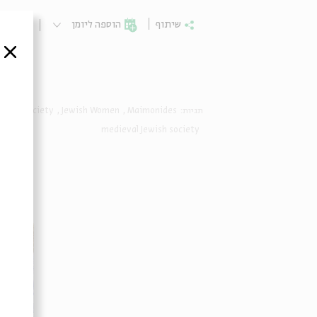
ומים
הוספה ליומן
שיתוף
סגור
nizah Society
Jewish Women
Maimonides
תגיות:
medieval Jewish society