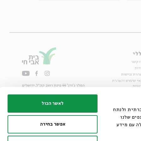
כל
צרו ק
אוד
הצהרת נגיש
תנאי שימוש והצה
המלך ג'ורג' 44 פינת רחוב קק״ל, ירושלים
פרטי
02-6215300
חנ
info@bac.org.il
לאשר הכול
אנחנו משתמשים בק
את תנועת
אפשר בחירה
מתחומי המ