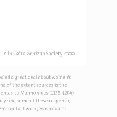
Encounters with Maimonides: Jewish Women in Cairo Genizah Society
מתוך:
aled a great deal about women’s
One of the extant sources is the
esented to Maimonides (1138-1204)
nalyzing some of these responsa,
n’s contact with Jewish courts