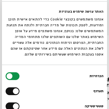
Share
האתר עושה שימוש בעוגיות
אנחנו משתמשים בקובצי Cookie כדי להתאים אישית תוכן
Other episodes in the series
ומודעות, לספק תכונות של מדיה חברתית ולנתח את תנועת
המשתמשים שלנו. בנוסף, אנחנו משתפים מידע על אופן
השימוש באתר שלנו עם השותפים שלנו מתחומי המדיה
החברתית, הפרסום וניתוח הנתונים. גורמים אלה עשויים
לשלב את הנתונים האלה עם מידע אחר שסיפקתם או שהם
אספו בעקבות השימוש שעשיתם בשירותים שלהם.
בחירת
הכרחיות
הסכמה
Parashat Beha’alotcha – The
Paras
Beginning of the End
Impor
תעדוף
Rabbi Shai Finkelstein
Rabbi S
Series:
Parashat Hashavua in English
Series:
Par
סטטיסטיקה