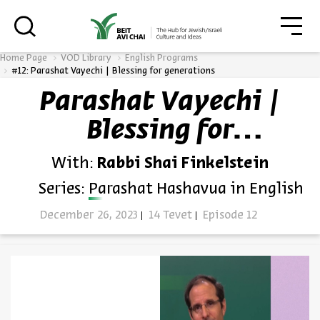
גור
סגור
Home Page
VOD Library
English Programs
#12: Parashat Vayechi | Blessing for generations
Parashat Vayechi |
Always be in the know about
Blessing for
BEIT AVI CHAI’s programs!
generations
With:
Rabbi Shai Finkelstein
Series:
Parashat Hashavua in English
December 26, 2023
14 Tevet
Episode 12
*Email Address
Register