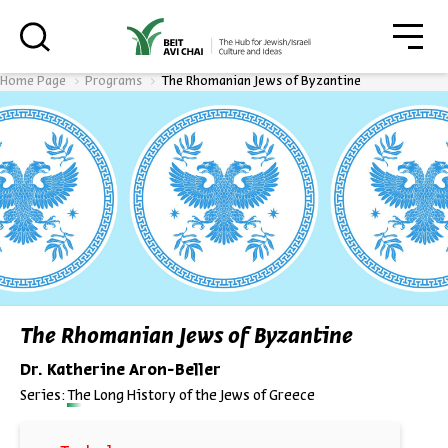
גור
סגור
Home Page
Programs
The Rhomanian Jews of Byzantine
Always be in the know about
BEIT AVI CHAI’s programs!
*Email Address
The Rhomanian Jews of Byzantine
Dr. Katherine Aron-Beller
Register
Series:
The Long History of the Jews of Greece