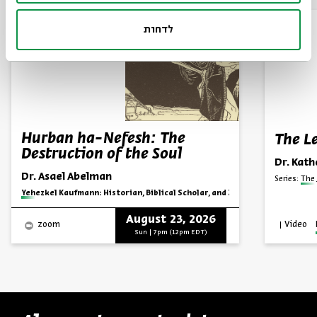
לדחות
Hurban ha-Nefesh: The
The L
Destruction of the Soul
Dr. Kath
Dr. Asael Abelman
Series:
The 
Series:
Yehezkel Kaufmann: Historian, Biblical Scholar, and Zionist Thinker
August 23, 2026
Video
zoom
Sun | 7pm (12pm EDT)