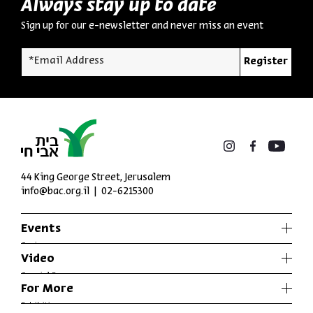
Always stay up to date
Sign up for our e-newsletter and never miss an event
*Email Address
Register
44 King George Street, Jerusalem
info@bac.org.il
02-6215300
Events
Series
Video
Past Programs
Special Programs
For More
Music
Exhibitions