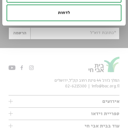
הישארו מעודכנים
לדחות
הירשמו לניוזלטר שלנו וקבלו עדכונים ישר למייל
*כתובת דוא"ל
הרשמה
המלך ג'ורג' 44 פינת רחוב קק״ל, ירושלים
02-6215300
info@bac.org.il
אירועים
עיון
ספריית וידאו
אנגלית
ילדים
שיעורי בוקר
עוד בבית אבי חי