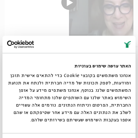
Ruth is a stranger in more senses than one. Who is this
unknown woman who is destined to become mother of
האתר עושה שימוש בעוגיות
royalty? What is the process by which she finds her
way into a foreign and unwelcoming culture and
אנחנו משתמשים בקובצי Cookie כדי להתאים אישית תוכן
religious tradition? How does destiny come about?
ומודעות, לספק תכונות של מדיה חברתית ולנתח את תנועת
המשתמשים שלנו. בנוסף, אנחנו משתפים מידע על אופן
שיתוף
סגור
השימוש באתר שלנו עם השותפים שלנו מתחומי המדיה
החברתית, הפרסום וניתוח הנתונים. גורמים אלה עשויים
לשלב את הנתונים האלה עם מידע אחר שסיפקתם או שהם
תגיות:
Tanakh
Jewish Holidays
Shavuot
אספו בעקבות השימוש שעשיתם בשירותים שלהם.