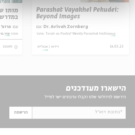
Parashat Vayakhel Pekudei:
מותו ש
Beyond Images
במדרש 
פרופ' אביגדור שנאן
עם:
עם:
Dr. Avivah Zornberg
סדר בו
מתוך:
מתוך:
Torah as Poetry? Weekly Parashat HaShavua
אנגלית
וידאו
14.03.23
zoom
הישארו מעודכנים
הירשמו לניוזלטר שלנו וקבלו עדכונים ישר למייל
*כתובת דוא"ל
הרשמה