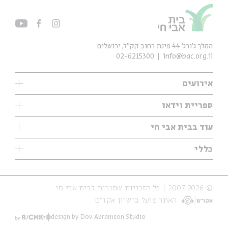
המלך ג'ורג' 44 פינת רחוב קק״ל, ירושלים
02-6215300
info@bac.org.il
אירועים
עיון
ספריית וידאו
אנגלית
ילדים
שיעורי בוקר
עוד בבית אבי חי
מוזיקה
מיוחדים
תערוכות
עיון
כללי
נוער
מיוחדים
מיוחדים
צרו קשר
ספרות ושירה
פודקאסטים מומלצים
ספרות ושירה
אודות
סדרות
כתבות
© 2007-2026 | כל הזכויות שמורות לבית אבי חי
הצהרת נגישות
אירועי עבר
קצה הקרחון
האתר פועל ברשיון אקו״ם
תנאי שימוש והצהרת פרטיות
אירועים בירושלים
על הדרך
חנות
ילדים
design by Dov Abramson Studio
מפלגת המחשבות