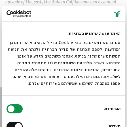
episode of the past, the Golden Calf becomes an essential
element in the story. This is the crisis whose effects are to
remain diffused through the generations. Veiled in the text
of Leviticus and revealed in the midrash, the troubling
continuity of the Calf acts a reminder of the dynamic role
played by failure and loss in a richer human history.
האתר עושה שימוש בעוגיות
אנחנו משתמשים בקובצי Cookie כדי להתאים אישית תוכן
שיתוף
ומודעות, לספק תכונות של מדיה חברתית ולנתח את תנועת
המשתמשים שלנו. בנוסף, אנחנו משתפים מידע על אופן
סגור
השימוש באתר שלנו עם השותפים שלנו מתחומי המדיה
החברתית, הפרסום וניתוח הנתונים. גורמים אלה עשויים
פרקים נוספים בסדרה
לשלב את הנתונים האלה עם מידע אחר שסיפקתם או שהם
אספו בעקבות השימוש שעשיתם בשירותים שלהם.
בחירת
הכרחיות
הסכמה
רוצים לדעת מה קורה
בבית אבי חי לפני כולם?
תעדוף