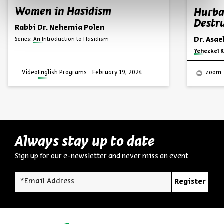
Women in Hasidism
Hurba
Destru
Rabbi Dr. Nehemia Polen
Dr. Asa
Series:
An Introduction to Hasidism
Series:
Yehezkel K
Video
English Programs
February 19, 2024
zoom
Always stay up to date
Sign up for our e-newsletter and never miss an event
*Email Address
Register