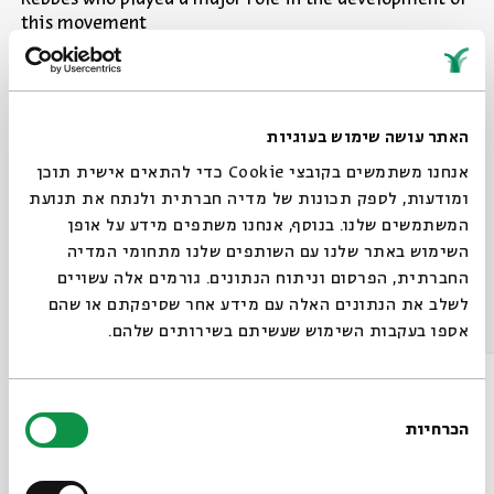
this movement
An Introduction to Hasidism
From the event "Hasidism in the Modern Period"
האתר עושה שימוש בעוגיות
that took place on - 25.02.24
אנחנו משתמשים בקובצי Cookie כדי להתאים אישית תוכן
Share
ומודעות, לספק תכונות של מדיה חברתית ולנתח את תנועת
המשתמשים שלנו. בנוסף, אנחנו משתפים מידע על אופן
השימוש באתר שלנו עם השותפים שלנו מתחומי המדיה
החברתית, הפרסום וניתוח הנתונים. גורמים אלה עשויים
Other episodes in the series
לשלב את הנתונים האלה עם מידע אחר שסיפקתם או שהם
אספו בעקבות השימוש שעשיתם בשירותים שלהם.
בחירת
הכרחיות
הסכמה