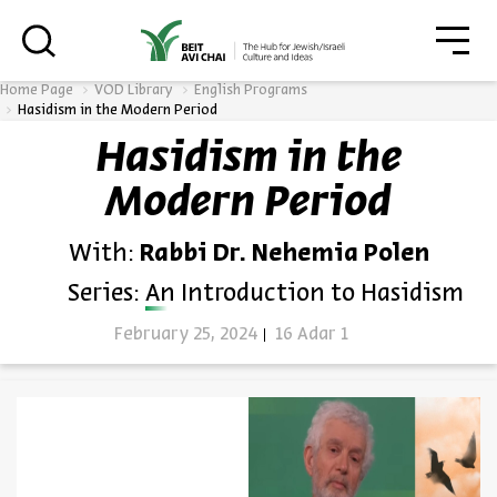
גור
סגור
Home Page
VOD Library
English Programs
Hasidism in the Modern Period
Hasidism in the
Always be in the know about
Modern Period
BEIT AVI CHAI’s programs!
With:
Rabbi Dr. Nehemia Polen
Series:
An Introduction to Hasidism
February 25, 2024
16 Adar 1
*Email Address
Register