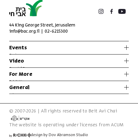
44 King George Street, Jerusalem
info@bac.org.il
02-6215300
Events
Series
Video
Past Programs
Special Programs
For More
Music
Exhibitions
General
Articles
Who We Are
Specials
Accessibility Declaration
© 2007-2026 | All rights reserved to Beit Avi Chai
Terms of Usage & Privacy
The website is operating under licenses from ACUM
design by Dov Abramson Studio