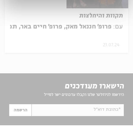
תקוות והיחלצות
עם:
פרופ' חננאל מאק, פרופ' חיים באר, תמר פ
23.07.24
הישארו מעודכנים
הירשמו לניוזלטר שלנו וקבלו עדכונים ישר למייל
*כתובת דוא"ל
הרשמה