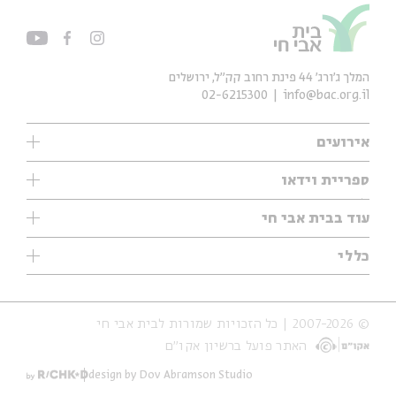
המלך ג'ורג' 44 פינת רחוב קק״ל, ירושלים
02-6215300
info@bac.org.il
אירועים
עיון
ספריית וידאו
אנגלית
ילדים
שיעורי בוקר
עוד בבית אבי חי
מוזיקה
מיוחדים
תערוכות
עיון
כללי
נוער
מיוחדים
מיוחדים
צרו קשר
ספרות ושירה
פודקאסטים מומלצים
ספרות ושירה
אודות
סדרות
כתבות
© 2007-2026 | כל הזכויות שמורות לבית אבי חי
הצהרת נגישות
אירועי עבר
קצה הקרחון
האתר פועל ברשיון אקו״ם
תנאי שימוש והצהרת פרטיות
אירועים בירושלים
על הדרך
חנות
ילדים
design by Dov Abramson Studio
מפלגת המחשבות
מוזיקה