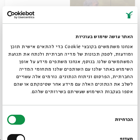
האתר עושה שימוש בעוגיות
אנחנו משתמשים בקובצי Cookie כדי להתאים אישית תוכן
ומודעות, לספק תכונות של מדיה חברתית ולנתח את תנועת
חיי העורף
המשתמשים שלנו. בנוסף, אנחנו משתפים מידע על אופן
סגור
השימוש באתר שלנו עם השותפים שלנו מתחומי המדיה
עם:
פרופ' חננאל מאק, פרופ' חיים באר, תמר פ
החברתית, הפרסום וניתוח הנתונים. גורמים אלה עשויים
לשלב את הנתונים האלה עם מידע אחר שסיפקתם או שהם
אספו בעקבות השימוש שעשיתם בשירותים שלהם.
17.04.24
בחירת
הכרחיות
הסכמה
רוצים לדעת מה קורה
בבית אבי חי לפני כולם?
תעדוף