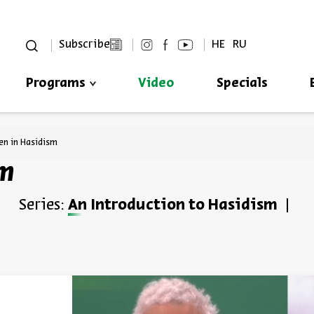
סגור
Subscribe
HE
RU
Programs
Video
Specials
Always be in the know about
BEIT AVI CHAI’s programs!
n in Hasidism
sm
Series:
An Introduction to Hasidism
*Email Address