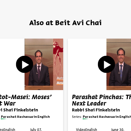
Also at Beit Avi Chai
ot-Masei: Moses’
Parashat Pinchas: T
t War
Next Leader
i Shai Finkelstein
Rabbi Shai Finkelstein
Parashat Hashavua in English
Series:
Parashat Hashavua in Englis
eo
English
July 07,
Video
English
June 30,