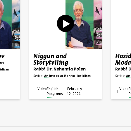
ov
Niggun and
Hasid
Storytelling
Mode
en
Rabbi Dr. Nehemia Polen
Rabbi 
sidism
Series:
An Introduction to Hasidism
Series:
An
y
Video
English
February
Video
E
Programs
12, 2024
P