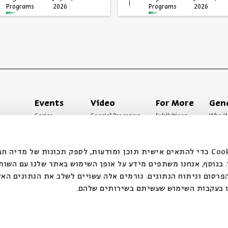
Programs
2026
Programs
2026
Events
Video
For More
Gen
Series
Special Programs
Exhibitions
Who W
Past Programs
Music
Articles
Access
Specials
Terms 
אנחנ Cookie כדי להתאים אישית תוכן ומודעות, לספק תכונות של מדיה חברתית ולנתח
בנוסף, אנחנו משתפים מידע על אופן השימוש באתר שלנו עם השות
רסום וניתוח הנתונים. גורמים אלה עשויים לשלב את הנתונים האל
ו בעקבות השימוש שעשיתם בשירותים שלהם