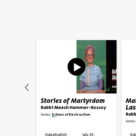
agedy
Stories of Martyrdom
Mat
Las
Rabbi Meesh Hammer-Kossoy
er-Kossoy
Rabb
Series:
Echoes of Destruction
ion
Series:
uly 12,
Video
English
July 05,
Vid