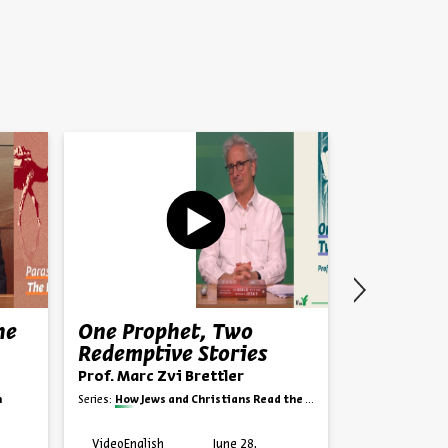
he
One Prophet, Two
Hasidism
Redemptive Stories
Period
Prof. Marc Zvi Brettler
Rabbi Dr. N
h
Series:
How Jews and Christians Read the Bible
Series:
An Introd
Video
English
June 28,
Video
English