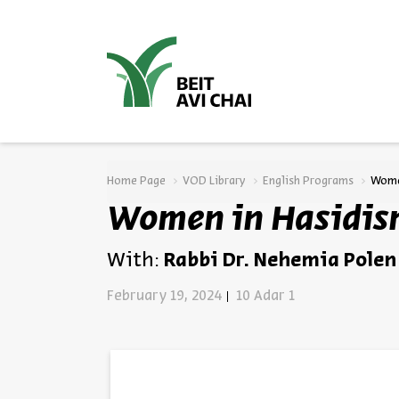
סגור
Home Page
VOD Library
English Programs
Wome
Women in Hasidi
With:
Rabbi Dr. Nehemia Polen
February 19, 2024
10 Adar 1