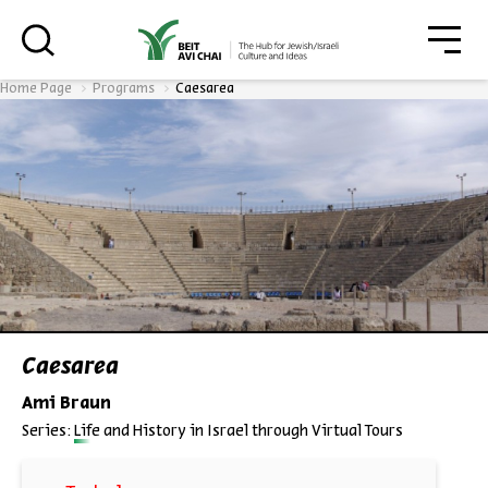
גור
סגור
Home Page
Programs
Caesarea
Always be in the know about
BEIT AVI CHAI’s programs!
*Email Address
Caesarea
Ami Braun
Register
Series:
Life and History in Israel through Virtual Tours