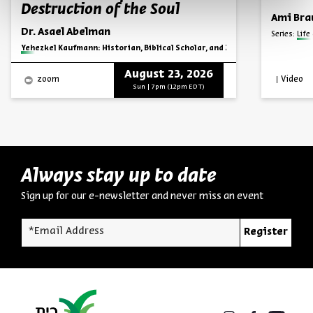
Destruction of the Soul
Ami Bra
Dr. Asael Abelman
Series:
Life
Series:
Yehezkel Kaufmann: Historian, Biblical Scholar, and Zionist Thinker
August 23, 2026
Video
zoom
Sun | 7pm (12pm EDT)
Always stay up to date
Sign up for our e-newsletter and never miss an event
*Email Address
Register