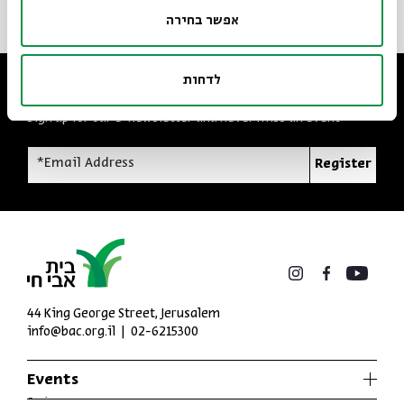
אפשר בחירה
לדחות
Always stay up to date
Sign up for our e-newsletter and never miss an event
*Email Address
Register
44 King George Street, Jerusalem
info@bac.org.il
02-6215300
Events
Series