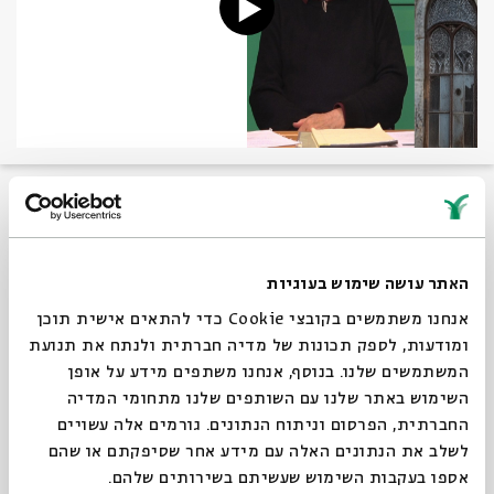
Upon regaining independence, Lithuania faced various
challenges in addressing Holocaust history: admitting
guilt and apologizing, commemorating victims,
prosecuting perpetrators, ensuring historical
האתר עושה שימוש בעוגיות
accuracy, revising textbooks, and restituting stolen
Jewish property. Dr. Efraim Zuroff will discuss the
אנחנו משתמשים בקובצי Cookie כדי להתאים אישית תוכן
situation in Lithuania and other post-communist
ומודעות, לספק תכונות של מדיה חברתית ולנתח את תנועת
countries in current times.
המשתמשים שלנו. בנוסף, אנחנו משתפים מידע על אופן
השימוש באתר שלנו עם השותפים שלנו מתחומי המדיה
Share
החברתית, הפרסום וניתוח הנתונים. גורמים אלה עשויים
לשלב את הנתונים האלה עם מידע אחר שסיפקתם או שהם
אספו בעקבות השימוש שעשיתם בשירותים שלהם.
tags:
Lithuania
Holocaust