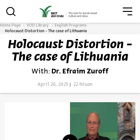
גור
סגור
Home Page
VOD Library
English Programs
Holocaust Distortion - The case of Lithuania
Holocaust Distortion -
Always be in the know about
The case of Lithuania
BEIT AVI CHAI’s programs!
With:
Dr. Efraim Zuroff
April 20, 2025
22 Nisan
*Email Address
Register