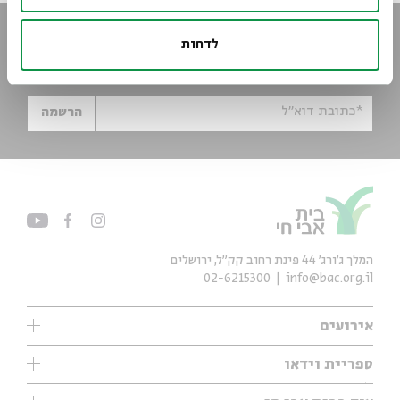
הישארו מעודכנים
לדחות
הירשמו לניוזלטר שלנו וקבלו עדכונים ישר למייל
*כתובת דוא"ל
הרשמה
המלך ג'ורג' 44 פינת רחוב קק״ל, ירושלים
02-6215300
info@bac.org.il
אירועים
עיון
ספריית וידאו
אנגלית
ילדים
שיעורי בוקר