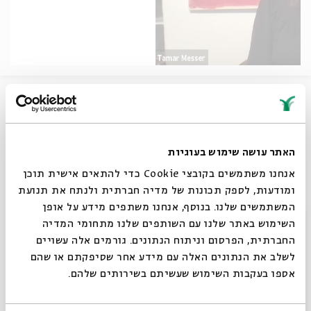
This solemn day mourns the siege of Jerusalem and
also serves as a memorial day for victims of the
holocaust The connection between these two tragedies
is reflected in the illustrated Megillat Eicha (Scroll of
האתר עושה שימוש בעוגיות
Lamentations) created by artist Tamar Messer. Join us
to learn about the artistic process that expresses
אנחנו משתמשים בקובצי Cookie כדי להתאים אישית תוכן
Jewish texts in original and unique works of art.
ומודעות, לספק תכונות של מדיה חברתית ולנתח את תנועת
המשתמשים שלנו. בנוסף, אנחנו משתפים מידע על אופן
שיתוף
סגור
השימוש באתר שלנו עם השותפים שלנו מתחומי המדיה
החברתית, הפרסום וניתוח הנתונים. גורמים אלה עשויים
לשלב את הנתונים האלה עם מידע אחר שסיפקתם או שהם
תגיות:
Jerusalem
Art
The Five Megillot
Tenth of Tevet
Holocaust
אספו בעקבות השימוש שעשיתם בשירותים שלהם.