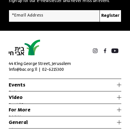
Sign up for our e-newsletter and never miss an event
*Email Address
Register
44 King George Street, Jerusalem
info@bac.org.il
02-6215300
Events
Series
Video
Past Programs
Special Programs
For More
Music
Exhibitions
General
Articles
Who We Are