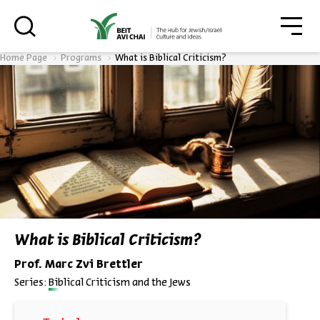
גור
סגור
Home Page
Programs
What is Biblical Criticism?
Always be in the know about
BEIT AVI CHAI’s programs!
*Email Address
What is Biblical Criticism?
Prof. Marc Zvi Brettler
Register
Series:
Biblical Criticism and the Jews