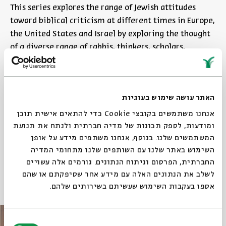
This series explores the range of Jewish attitudes
toward biblical criticism at different times in Europe,
the United States and Israel by exploring the thought
of a diverse range of rabbis, thinkers, scholars,
academics, and educators.
Share
Add to calendar
האתר עושה שימוש בעוגיות
אנחנו משתמשים בקובצי Cookie כדי להתאים אישית תוכן
Sign up for similar events
ומודעות, לספק תכונות של מדיה חברתית ולנתח את תנועת
המשתמשים שלנו. בנוסף, אנחנו משתפים מידע על אופן
השימוש באתר שלנו עם השותפים שלנו מתחומי המדיה
tags:
English
english program
english lecture
Bible
החברתית, הפרסום וניתוח הנתונים. גורמים אלה עשויים
לשלב את הנתונים האלה עם מידע אחר שסיפקתם או שהם
Other events in the series
אספו בעקבות השימוש שעשיתם בשירותים שלהם.
בחירת