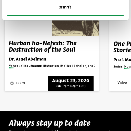
לדחות
Hurban ha-Nefesh: The
One P
Destruction of the Soul
Storie
Dr. Asael Abelman
Prof. Ma
Series:
Yehezkel Kaufmann: Historian, Biblical Scholar, and Zionist Thinker
Series:
How 
August 23, 2026
Video
zoom
Sun | 7pm (12pm EDT)
Always stay up to date