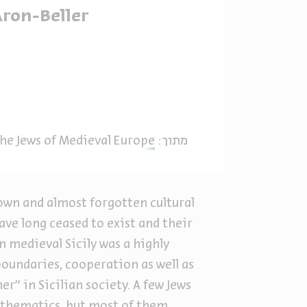
Aron-Beller
he Jews of Medieval Europe
מתוך:
known and almost forgotten cultural
ve long ceased to exist and their
 medieval Sicily was a highly
boundaries, cooperation as well as
r” in Sicilian society. A few Jews
athematics, but most of them