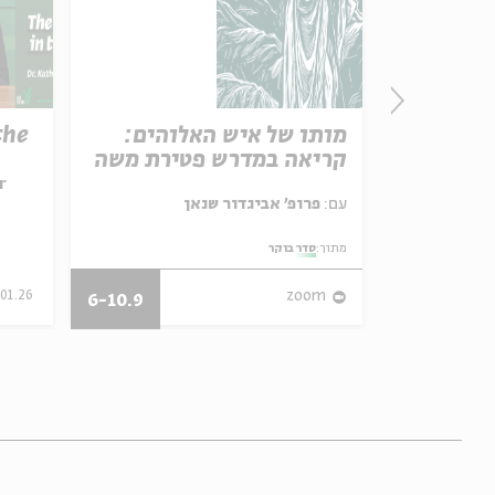
the
מותו של איש האלוהים:
For a Dis
קריאה במדרש פטירת משה
Talmudic
Healing
r
עם:
Dr. Avig
עם:
פרופ' אביגדור שנאן
Bamberger
סדר בוקר
מתוך:
מתוך:
Ancient Je
.01.26
zoom
אנגלית
וידאו
6-10.9