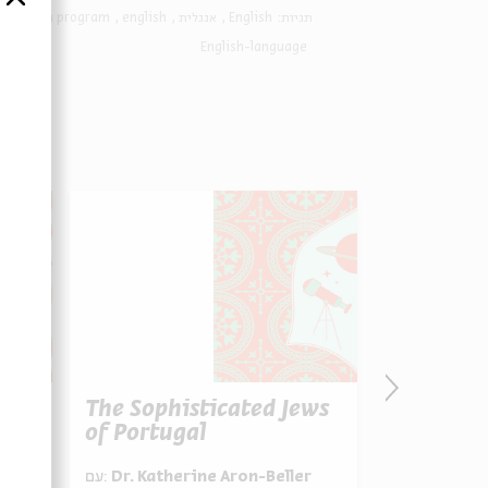
english program
english
אנגלית
English
תגיות:
English-language
The Sophisticated Jews
The Lear
of Portugal
Ashkena
r
עם:
Dr. Katherine Aron-Beller
עם:
Dr. Kath