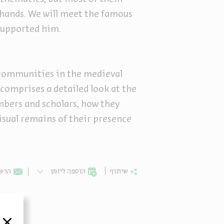
-hands. We will meet the famous
 supported him.
h communities in the medieval
 comprises a detailed look at the
bers and scholars, how they
visual remains of their presence
שיתוף
הוספה ליומן
הרשמ
סגור