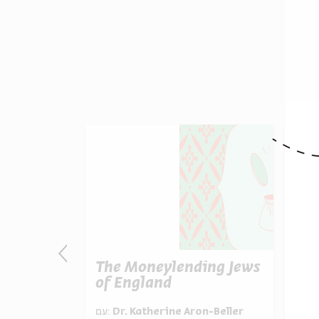
ws of
The Moneylending Jews
The
of England
Spa
on-Beller
עם:
Dr. Katherine Aron-Beller
עם:
D