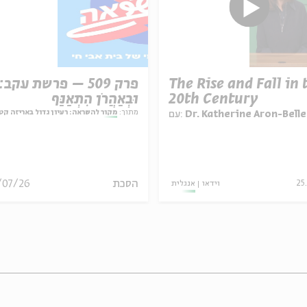
פרק 509 – פרשת עקב:
The Rise and Fall in 
וּבְאַהֲרֹן הִתְאַנַּף
20th Century
מתוך:
מקור להשראה: רעיון גדול באריזה קט
עם:
Dr. Katherine Aron-Belle
/07/26
הסכת
אנגלית
וידאו
25