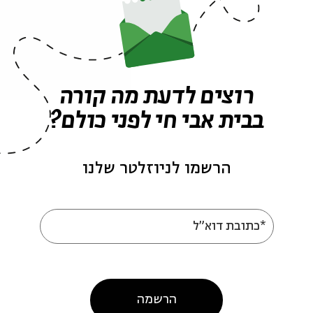
english lecture
הרצאה באנגלית
english program in jerusalem
אירועים נוספים בסדרה
רוצים לדעת מה קורה
בבית אבי חי לפני כולם?
הרשמו לניוזלטר שלנו
*כתובת דוא"ל
 Cultured Jews of
The Wise Jews of
in
Provence
הרשמה
r. Katherine Aron-Beller
עם:
Dr. Katherine Aron-Belle