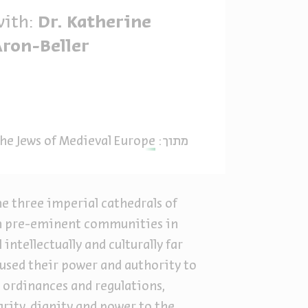
with:
Dr. Katherine
Aron-Beller
he Jews of Medieval Europe
מתוך:
e three imperial cathedrals of
wn pre-eminent communities in
ntellectually and culturally far
used their power and authority to
n ordinances and regulations,
rity, dignity and power to the