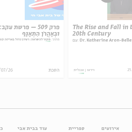
פרק 509 – פרשת עקב:
The Rise and Fall in 
וּבְאַהֲרֹן הִתְאַנַּף
20th Century
מתוך:
מקור להשראה: רעיון גדול באריזה קט
עם:
Dr. Katherine Aron-Belle
/07/26
הסכת
אנגלית
וידאו
25
אירועים
ספריית
עוד בבית אבי
כל