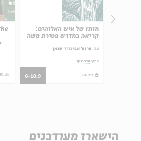
the
מותו של איש האלוהים:
For a Dis
קריאה במדרש פטירת משה
Talmudic
Healing
r
עם:
Dr. Avig
עם:
פרופ' אביגדור שנאן
Bamberger
סדר בוקר
מתוך:
מתוך:
Ancient Je
.01.26
zoom
אנגלית
וידאו
6-10.9
הישארו מעודכנים