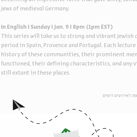
Jews of medieval Germany.
In English I Sunday I Jan. 9 I 8pm (1pm EST)
This series will take us to strong and vibrant Jewis
period in Spain, Provence and Portugal. Each lecture
history of these communities, their prominent mem
functioned, their defining characteristics, and any 
still extant in these places.
ה לאירועים דומים
english lecture
הרצאה באנגלית
english program in jerusalem