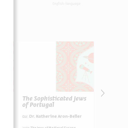
English-language
The Sophisticated Jews
The Creat
of Portugal
Sicily
r
עם:
Dr. Katherine Aron-Beller
עם:
Dr. Kath