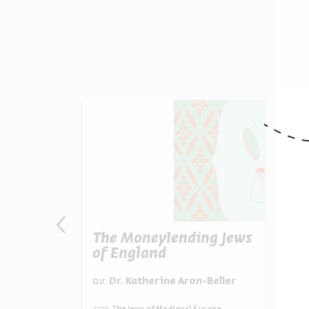
ews of
The Moneylending Jews
The
of England
Spa
on-Beller
עם:
Dr. Katherine Aron-Beller
עם:
D