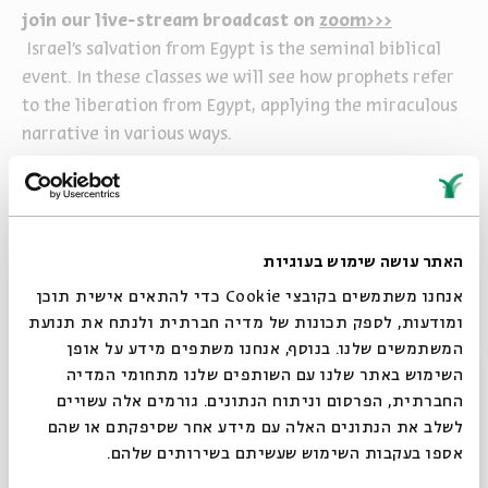
join our live-stream broadcast on
zoom>>>
Israel’s salvation from Egypt is the seminal biblical
event. In these classes we will see how prophets refer
to the liberation from Egypt, applying the miraculous
narrative in various ways.
join our live-stream broadcast on
zoom>>>
האתר עושה שימוש בעוגיות
אנחנו משתמשים בקובצי Cookie כדי להתאים אישית תוכן
ומודעות, לספק תכונות של מדיה חברתית ולנתח את תנועת
שיתוף
הוספה ליומן
הרשמה לאירועים דומים
המשתמשים שלנו. בנוסף, אנחנו משתפים מידע על אופן
סגור
השימוש באתר שלנו עם השותפים שלנו מתחומי המדיה
החברתית, הפרסום וניתוח הנתונים. גורמים אלה עשויים
תגיות:
Dr. Yael Ziegler
Yael Ziegler
לשלב את הנתונים האלה עם מידע אחר שסיפקתם או שהם
אספו בעקבות השימוש שעשיתם בשירותים שלהם.
אירועים נוספים בסדרה