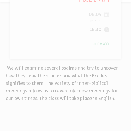
התקיים בתאריך:
ה
אנגלית
מיוחדי
06.04
יב בניסן
16:30
ללא עלות
We will examine several psalms and try to uncover
how they read the stories and what the Exodus
signifies to them. The variety of inner-biblical
meanings allows us to reveal old-new meanings for
our own times. The class will take place in English.