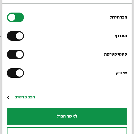
בחירת
הכרחיות
הסכמה
רוצים לדעת מה קורה
בבית אבי חי לפני כולם?
תעדוף
הרשמו לניוזלטר שלנו
סטטיסטיקה
שיווק
*כתובת דוא"ל
Isaiah and the Exodus
Exodus
מתוך:
הרשמה
הצג פרטים
30.03
ב' | 16:30
לאשר הכול