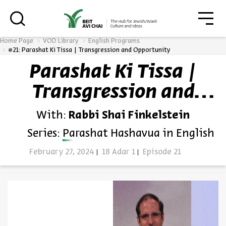
גור
סגור
Home Page
VOD Library
English Programs
#21: Parashat Ki Tissa | Transgression and Opportunity
Parashat Ki Tissa |
Always be in the know about
Transgression and
BEIT AVI CHAI’s programs!
Opportunity
With:
Rabbi Shai Finkelstein
Series:
Parashat Hashavua in English
February 27, 2024
18 Adar 1
Episode 21
*Email Address
Register