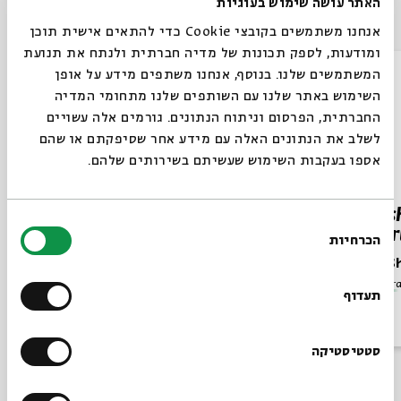
האתר עושה שימוש בעוגיות
Other episodes in the series
אנחנו משתמשים בקובצי Cookie כדי להתאים אישית תוכן
ומודעות, לספק תכונות של מדיה חברתית ולנתח את תנועת
המשתמשים שלנו. בנוסף, אנחנו משתפים מידע על אופן
השימוש באתר שלנו עם השותפים שלנו מתחומי המדיה
החברתית, הפרסום וניתוח הנתונים. גורמים אלה עשויים
לשלב את הנתונים האלה עם מידע אחר שסיפקתם או שהם
אספו בעקבות השימוש שעשיתם בשירותים שלהם.
Parashat Beha’alotcha – The
Paras
בחירת
Beginning of the End
Impor
הכרחיות
הסכמה
Rabbi Shai Finkelstein
Rabbi S
Series:
Parashat Hashavua in English
Series:
Par
תעדוף
Video
English Programs
June 10, 2025
Video
סטטיסטיקה