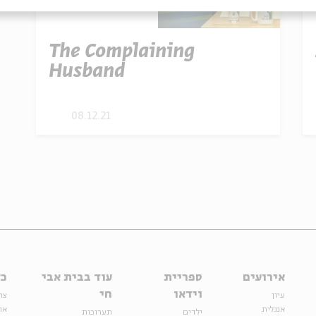
The Complaining
Husband
08.12.21
אירועים
ספריית
עוד בבית אבי
כל
וידאו
חי
עיון
צר
אנגלית
או
ילדים
תערוכות