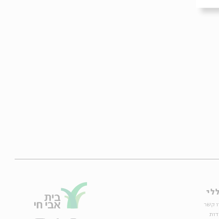
לי
ו קשר
דות