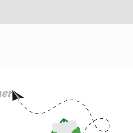
men
ammed