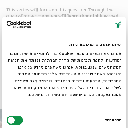
This series will focus on this question. Through the
study of his writings, we will learn that Bialik earned
the title by writing poetry that created the voice of
Zionism and the revival of the Hebrew language and
understand how H.N. Bialik managed to be the voice of
lamentation for the destruction of European Jewry
האתר עושה שימוש בעוגיות
while writing poetry that continues to have relevance
אנחנו משתמשים בקובצי Cookie כדי להתאים אישית תוכן
in our time.
ומודעות, לספק תכונות של מדיה חברתית ולנתח את תנועת
המשתמשים שלנו. בנוסף, אנחנו משתפים מידע על אופן
שיתוף
סגור
השימוש באתר שלנו עם השותפים שלנו מתחומי המדיה
החברתית, הפרסום וניתוח הנתונים. גורמים אלה עשויים
לשלב את הנתונים האלה עם מידע אחר שסיפקתם או שהם
פרקים נוספים בסדרה
אספו בעקבות השימוש שעשיתם בשירותים שלהם.
בחירת
הכרחיות
הסכמה