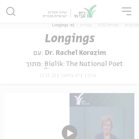
גור
סגור
סגור
דף הבית
ספריית VOD
אנגלית
#1: Longings
Longings
Dr. Rachel Korazim
עם:
ה
אנגלית
נוער
Bialik: The National Poet
מתוך:
פרק 1
יט בחשון
13.11.22