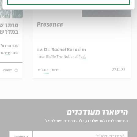
Presence
מותו ש
במדרש 
עם:
פרופ' אביגדור שנאן
Dr. Rachel Korazim
עם:
מתוך:
סדר בו
Bialik: The National Poet
מתוך:
27.11.22
וידאו
אנגלית
zoom
הישארו מעודכנים
הירשמו לניוזלטר שלנו וקבלו עדכונים ישר למייל
*כתובת דוא"ל
הרשמה