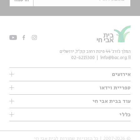
המלך ג'ורג' 44 פינת רחוב קק״ל, ירושלים
02-6215300
info@bac.org.il
אירועים
עיון
ספריית וידאו
אנגלית
ילדים
שיעורי בוקר
עוד בבית אבי חי
מוזיקה
מיוחדים
תערוכות
עיון
כללי
נוער
מיוחדים
מיוחדים
צרו קשר
ספרות ושירה
פודקאסטים מומלצים
ספרות ושירה
אודות
סדרות
כתבות
© 2007-2026 | כל הזכויות שמורות לבית אבי חי
הצהרת נגישות
אירועי עבר