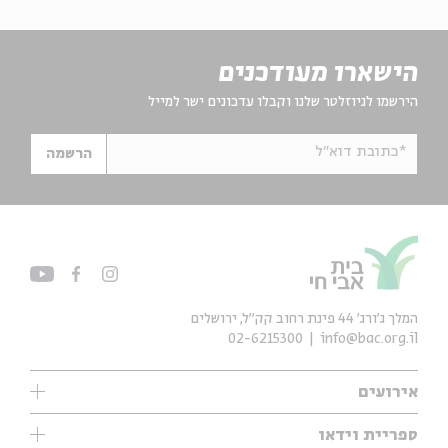
הישארו מעודכנים
הירשמו לניוזלטר שלנו וקבלו עדכונים ישר למייל
*כתובת דוא"ל
הרשמה
המלך ג'ורג' 44 פינת רחוב קק״ל, ירושלים
02-6215300
info@bac.org.il
אירועים
עיון
ספריית וידאו
אנגלית