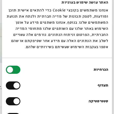
האתר עושה שימוש בעוגיות
פרקים נוספים בסדרה
אנחנו משתמשים בקובצי Cookie כדי להתאים אישית תוכן
ומודעות, לספק תכונות של מדיה חברתית ולנתח את תנועת
המשתמשים שלנו. בנוסף, אנחנו משתפים מידע על אופן
סגור
השימוש באתר שלנו עם השותפים שלנו מתחומי המדיה
החברתית, הפרסום וניתוח הנתונים. גורמים אלה עשויים
לשלב את הנתונים האלה עם מידע אחר שסיפקתם או שהם
אספו בעקבות השימוש שעשיתם בשירותים שלהם.
בחירת
The Architecture of Gender:
הכרחיות
הסכמה
Women in Eastern European
רוצים לדעת מה קורה
Synagogue
עם:
Dr. Vladimir Levin
בבית אבי חי לפני כולם?
תעדוף
rn Europe
מתוך:
Beyond Religion: Synagogues in Eastern Europe
13.10.20
אנגלית
וידאו
20.10.20
הרשמו לניוזלטר שלנו
סטטיסטיקה