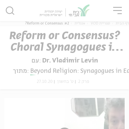
גור
סגור
סגור
#2: Reform or Consensus?
אנגלית
ספריית VOD
דף הבית
Reform or Consensus?
Choral Synagogues in
ה
אנגלית
נוער
the Russian Empire
עם:
Dr. Vladimir Levin
מתוך:
Beyond Religion: Synagogues in E
27.10.20
ט' בחשון
פרק 2