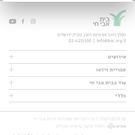
המלך ג'ורג' 44 פינת רחוב קק״ל, ירושלים
02-6215300
info@bac.org.il
אירועים
עיון
ספריית וידאו
אנגלית
ילדים
שיעורי בוקר
עוד בבית אבי חי
מוזיקה
מיוחדים
תערוכות
עיון
כללי
נוער
מיוחדים
מיוחדים
צרו קשר
ספרות ושירה
פודקאסטים מומלצים
ספרות ושירה
אודות
סדרות
כתבות
© 2007-2026 | כל הזכויות שמורות לבית אבי חי
הצהרת נגישות
אירועי עבר
קצה הקרחון
האתר פועל ברשיון אקו״ם
תנאי שימוש והצהרת פרטיות
אירועים בירושלים
על הדרך
חנות