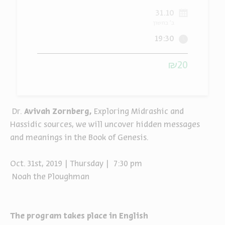
31.10
ה
אנגלית
מיוחדי
ב' בחשון
19:30
₪20
Dr.
Avivah Zornberg,
Exploring Midrashic and
Hassidic sources, we will uncover
hidden messages
and meanings in the Book of Genesis.
Oct. 31st, 2019 | Thursday | 7:30 pm
Noah the Ploughman
The program takes place in English