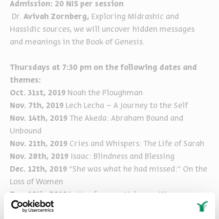
Admission: 20 NIS per session
Dr.
Avivah Zornberg,
Exploring Midrashic and
Hassidic sources, we will uncover
hidden messages
and meanings in the Book of Genesis.
Thursdays at 7:30 pm on the following dates and
themes:
Oct. 31st, 2019
Noah the Ploughman
Nov. 7th, 2019
Lech Lecha – A Journey to the Self
Nov. 14th, 2019
The Akeda: Abraham Bound and
Unbound
Nov. 21th, 2019
Cries and Whispers: The Life of Sarah
Nov. 28th, 2019
Isaac: Blindness and Blessing
Dec. 12th, 2019
“She was what he had missed:” On the
Loss of Women
Dec. 19th, 2019
Letter from an Unknown Woman:
Jacob and Joseph