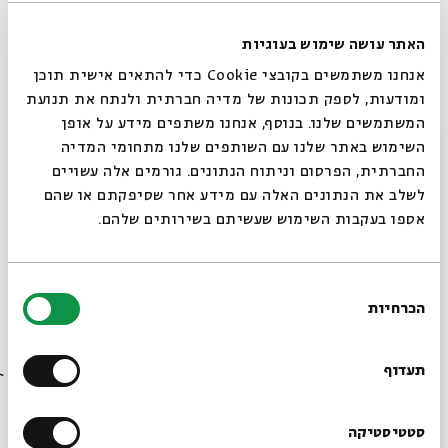
Jan. 2th, 2020
The Pit and the Rope: Joseph and Judah
Jan. 9th, 2020
“What if Joseph Hates Us?” Closing the
האתר עושה שימוש בעוגיות
Book
אנחנו משתמשים בקובצי Cookie כדי להתאים אישית תוכן
ומודעות, לספק תכונות של מדיה חברתית ולנתח את תנועת
The program takes place in English
המשתמשים שלנו. בנוסף, אנחנו משתפים מידע על אופן
Admission: 20 NIS per session
סגור
השימוש באתר שלנו עם השותפים שלנו מתחומי המדיה
החברתית, הפרסום וניתוח הנתונים. גורמים אלה עשויים
לשלב את הנתונים האלה עם מידע אחר שסיפקתם או שהם
אספו בעקבות השימוש שעשיתם בשירותים שלהם.
בחירת
הכרחיות
הסכמה
רוצים לדעת מה קורה
שיתוף
הוספה ליומן
הרשמה לאירועים דומים
בבית אבי חי לפני כולם?
תעדוף
הרשמו לניוזלטר שלנו
סטטיסטיקה
Dr. Avivah Zornberg
אנגלית
Parashat Hashavua
תגיות: