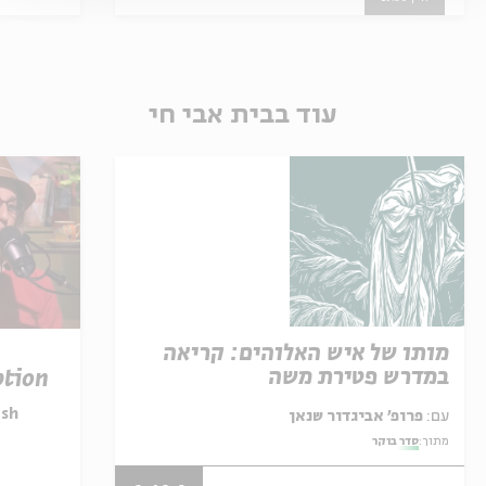
עוד בבית אבי חי
מותו של איש האלוהים: קריאה
במדרש פטירת משה
ption
esh
עם:
פרופ' אביגדור שנאן
מתוך:
סדר בוקר