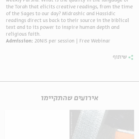
weekly Parsha. What is the quality in the language of
the Torah that elicits creative readings, from the time
ה
אנגלית
מיוחדי
of the Sages to our day? Midrashic and Hassidic
readings direct us back to their source in the biblical
text and to its power to inspire human depth and
religious faith.
Admission:
20NIS per session | Free Webinar
שיתוף
אירועים שהתקיימו