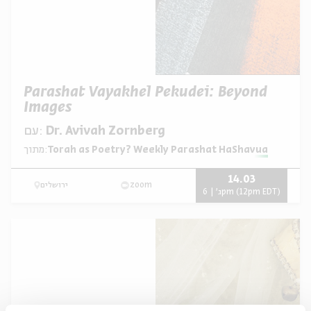
Parashat Vayakhel Pekudei: Beyond
Images
עם:
Dr. Avivah Zornberg
מתוך:
Torah as Poetry? Weekly Parashat HaShavua
14.03
ירושלים
zoom
ג' | 6pm (12pm EDT)