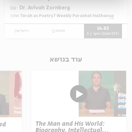
עם:
Dr. Avivah Zornberg
מתוך:
Torah as Poetry? Weekly Parashat HaShavua
14.02
ירושלים
zoom
ג' | 6pm (11am EST)
עוד בנושא
The Man and His World:
ed
Biography, Intellectual