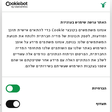
האתר עושה שימוש בעוגיות
Parashat Tetzave: Megillat Esther
אנחנו משתמשים בקובצי Cookie כדי להתאים אישית תוכן
עם:
Dr. Avivah Zornberg
ומודעות, לספק תכונות של מדיה חברתית ולנתח את תנועת
מתוך:
Torah as Poetry? Weekly Parashat HaShavua
המשתמשים שלנו. בנוסף, אנחנו משתפים מידע על אופן
סגור
השימוש באתר שלנו עם השותפים שלנו מתחומי המדיה
28.02
ירושלים
zoom
ג' | 6pm (11am EST)
החברתית, הפרסום וניתוח הנתונים. גורמים אלה עשויים
לשלב את הנתונים האלה עם מידע אחר שסיפקתם או שהם
אספו בעקבות השימוש שעשיתם בשירותים שלהם.
בחירת
הכרחיות
הסכמה
רוצים לדעת מה קורה
בבית אבי חי לפני כולם?
תעדוף