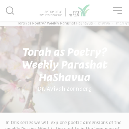
גור
סגור
סגור
Torah as Poetry? Weekly Parashat HaShavua
אירועים
דף הבית
Torah as Poetry?
Weekly Parashat
HaShavua
Dr. Avivah Zornberg
In this series we will explore poetic dimensions of the