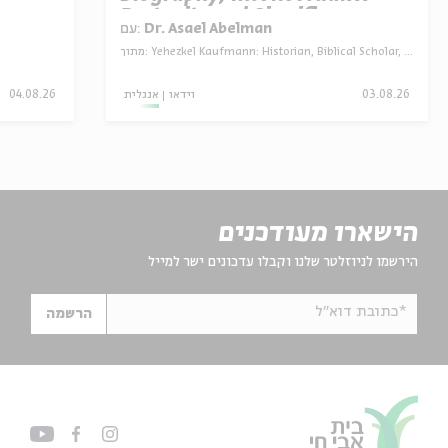
Portrait, and Significance
עם:
Dr. Asael Abelman
מתוך:
Yehezkel Kaufmann: Historian, Biblical Scholar, and Zionist Thinker
04.08.26
אנגלית
וידאו
03.08.26
הישארו מעודכנים
הירשמו לניוזלטר שלנו וקבלו עדכונים ישר למייל
*כתובת דוא"ל
הרשמה