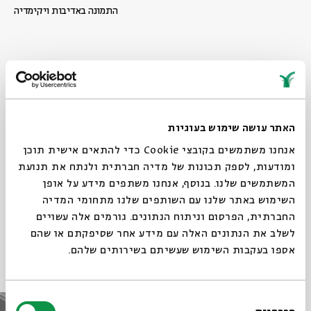
התמונה באדיבות ויקימדיה
Share
Add to calendar
Sign up for similar events
האתר עושה שימוש בעוגיות
אנחנו משתמשים בקובצי Cookie כדי להתאים אישית תוכן
ומודעות, לספק תכונות של מדיה חברתית ולנתח את תנועת
Watch the recording of the event here >>
המשתמשים שלנו. בנוסף, אנחנו משתפים מידע על אופן
השימוש באתר שלנו עם השותפים שלנו מתחומי המדיה
החברתית, הפרסום וניתוח הנתונים. גורמים אלה עשויים
לשלב את הנתונים האלה עם מידע אחר שסיפקתם או שהם
אספו בעקבות השימוש שעשיתם בשירותים שלהם.
Other events in the series
בחירת