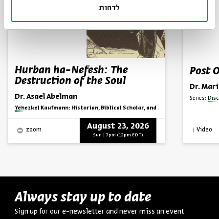
לדחות
Hurban ha-Nefesh: The
Post 
Destruction of the Soul
Dr. Mar
Dr. Asael Abelman
Series:
Disc
Series:
Yehezkel Kaufmann: Historian, Biblical Scholar, and Zionist Thinker
August 23, 2026
Video
zoom
Sun | 7pm (12pm EDT)
Always stay up to date
Sign up for our e-newsletter and never miss an event