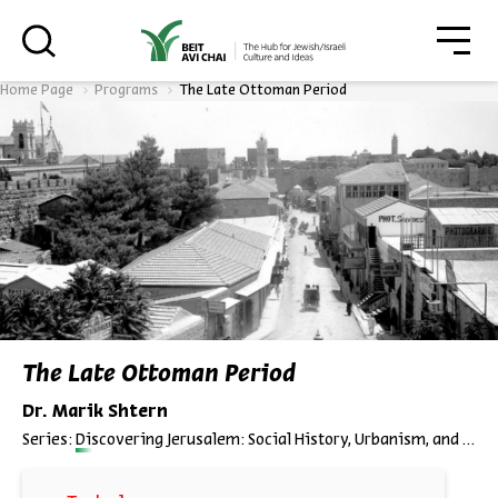
גור
סגור
Home Page
Programs
The Late Ottoman Period
Always be in the know about
BEIT AVI CHAI’s programs!
*Email Address
The Late Ottoman Period
Dr. Marik Shtern
Register
Series:
Discovering Jerusalem: Social History, Urbanism, and Geopolitics