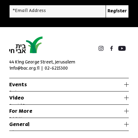
*Email Address
Register
44 King George Street, Jerusalem
info@bac.org.il
02-6215300
Events
Series
Video
Past Programs
Special Programs
For More
Music
Exhibitions
General
Articles
Who We Are
Specials