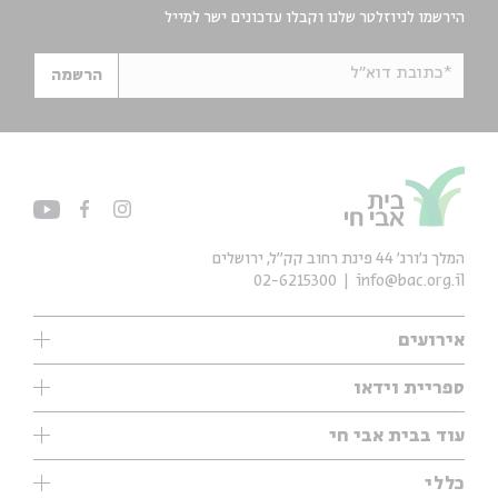
הירשמו לניוזלטר שלנו וקבלו עדכונים ישר למייל
*כתובת דוא"ל
הרשמה
המלך ג'ורג' 44 פינת רחוב קק״ל, ירושלים
02-6215300
info@bac.org.il
אירועים
עיון
ספריית וידאו
אנגלית
ילדים
שיעורי בוקר
עוד בבית אבי חי
מוזיקה
מיוחדים
תערוכות
עיון
כללי
נוער
מיוחדים