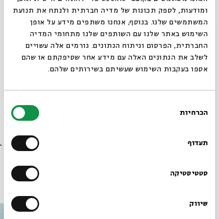
ומודעות, לספק תכונות של מדיה חברתית ולנתח את תנועת
children in English – and loves children who make her
המשתמשים שלנו. בנוסף, אנחנו משתפים מידע על אופן
sing and laugh as she reads.
סגור
השימוש באתר שלנו עם השותפים שלנו מתחומי המדיה
החברתית, הפרסום וניתוח הנתונים. גורמים אלה עשויים
Come join Susan as she reads It’s a Book by Lane Smith,
לשלב את הנתונים האלה עם מידע אחר שסיפקתם או שהם
and Caps for Sale by Esphyr Slobodkina
אספו בעקבות השימוש שעשיתם בשירותים שלהם.
בחירת
הכרחיות
הסכמה
רוצים לדעת מה קורה
שיתוף
הוספה ליומן
הרשמה לאירועים דומים
בבית אבי חי לפני כולם?
תעדוף
הרשמו לניוזלטר שלנו
סטטיסטיקה
עוד בבית אבי חי
שיווק
*כתובת דוא"ל