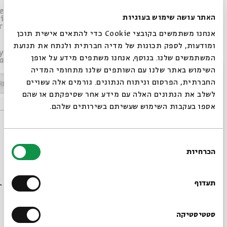
Ancient Versions
Jerusalem in
ealots and
and Responses to
Rabbinic
האתר עושה שימוש בעוגיות
in Antiquity -
Literature: Image
 Villains?
'Post-Zionism'
and Reality
אנחנו משתמשים בקובצי Cookie כדי להתאים אישית תוכן
ומודעות, לספק תכונות של מדיה חברתית ולנתח את תנועת
ly 8
Wed | July 22
המשתמשים שלנו. בנוסף, אנחנו משתפים מידע על אופן
am EST)
6pm (11am EST)
Wed | July 15
סגור
השימוש באתר שלנו עם השותפים שלנו מתחומי המדיה
6pm (11am EST)
החברתית, הפרסום וניתוח הנתונים. גורמים אלה עשויים
לשלב את הנתונים האלה עם מידע אחר שסיפקתם או שהם
אספו בעקבות השימוש שעשיתם בשירותים שלהם.
בחירת
הכרחיות
הסכמה
רוצים לדעת מה קורה
הורדת מקורות
שיתוף
הוספה ליומן
בבית אבי חי לפני כולם?
תעדוף
הרשמה לאירועים דומים
הרשמו לניוזלטר שלנו
סטטיסטיקה